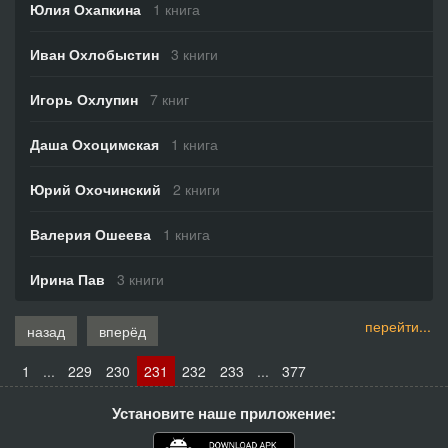
Юлия Охапкина
1 книга
Иван Охлобыстин
3 книги
Игорь Охлупин
7 книг
Даша Охоцимская
1 книга
Юрий Охочинский
2 книги
Валерия Ошеева
1 книга
Ирина Пав
3 книги
перейти...
назад
вперёд
1
...
229
230
231
232
233
...
377
Установите наше приложение: