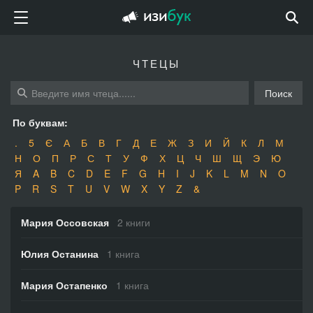
ЧТЕЦЫ
Поиск
По буквам:
.
5
Є
А
Б
В
Г
Д
Е
Ж
З
И
Й
К
Л
М
Н
О
П
Р
С
Т
У
Ф
Х
Ц
Ч
Ш
Щ
Э
Ю
Я
A
B
C
D
E
F
G
H
I
J
K
L
M
N
O
P
R
S
T
U
V
W
X
Y
Z
&
Мария Оссовская
2 книги
Юлия Останина
1 книга
Мария Остапенко
1 книга