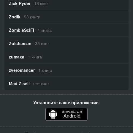
Zick Ryder
13 книг
Zodik
93 книги
ZombieSciFi
1 книга
Zulshaman
35 книг
zumaxa
1 книга
zveromancer
1 книга
Mad Zisell
нет книг
Установите наше приложение: