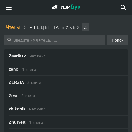
Чтецы
ЧТЕЦЫ НА БУКВУ
Z
Поиск
Zavrik12
нет книг
zeno
1 книга
ZERZIA
2 книги
Zest
2 книги
zhikchik
нет книг
ZhulVert
1 книга