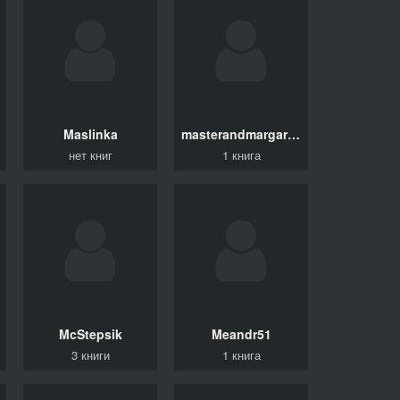
Maslinka
masterandmargarita
нет книг
1 книга
McStepsik
Meandr51
3 книги
1 книга