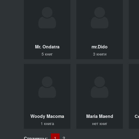
Mr. Ondatra
mr.Dido
5 книг
3 книги
Woody
Macoma
Maria
Maend
С
1 книга
нет книг
Страницы:
1
2