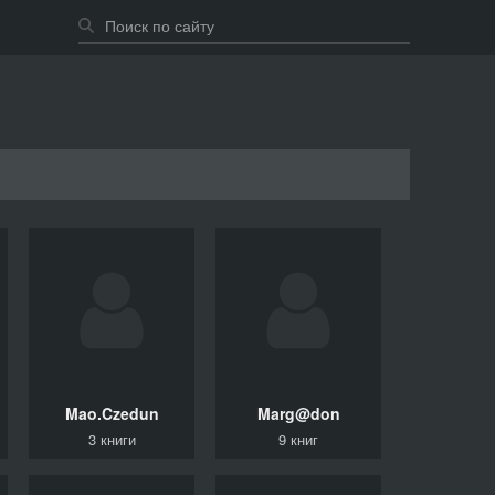
Mao.Czedun
Marg@don
3 книги
9 книг