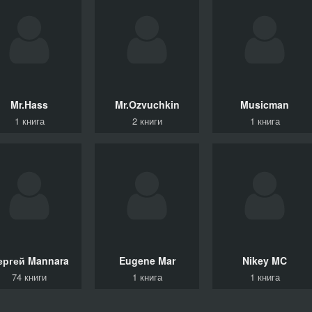
Mr.Hass
Mr.Ozvuchkin
Musicman
1 книга
2 книги
1 книга
ергей
Mannara
Eugene
Mar
Nikey
MC
74 книги
1 книга
1 книга