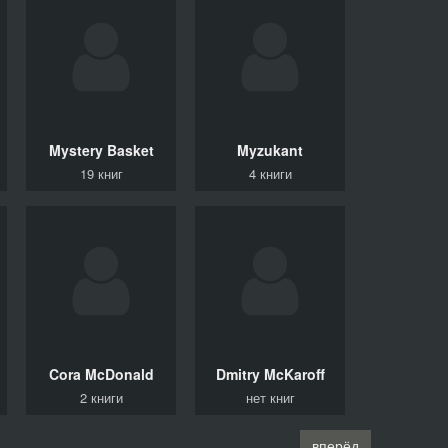
Mystery Basket
Myzukant
19 книг
4 книги
Cora
McDonald
Dmitry
McKaroff
2 книги
нет книг
вперёд