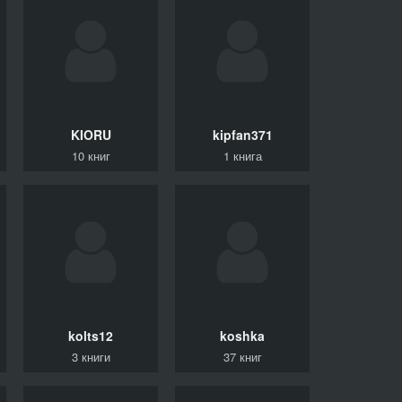
KIORU
kipfan371
10 книг
1 книга
kolts12
koshka
3 книги
37 книг