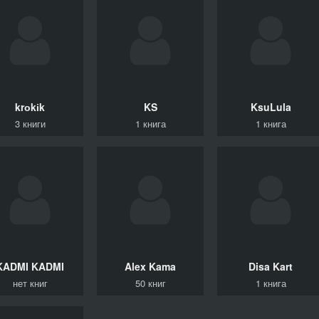
krоkіk
KS
KsuLula
3 книги
1 книга
1 книга
KADMI
KADMI
Alex
Kama
Disa
Kart
нет книг
50 книг
1 книга