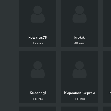
kowarus78
krokik
1 книга
46 книг
Kusanagi
Kирсанов Сергей
1 книга
1 книга