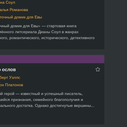
на Соул
алья Романова
точный домик для Евы
чный домик для Евы» — стартовая книга
ённого литсериала Дианы Соул в жанрах
ого, романтического, исторического, детективного
о ослов
берт Уэллс
он Платонов
й герой — известный и успешный писатель,
ийся признания, семейного благополучия и
ального достатка. Однако достигнутые вершины...