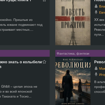
Вла
Евг
покойно. Пришлые из
XX век
мель южане подминают под
испыта
устраивает местных....
Револю
пути...
Фантастика, фэнтези
нужно знать о колыбели
Рево
в
Мак
Иго
В альт
Ghibli – целая эпоха не
профес
о и во всей японской
способ
 Такахата и Тосио...