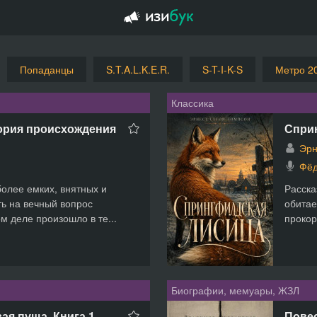
Попаданцы
S.T.A.L.K.E.R.
S-T-I-K-S
Метро 2
Классика
ория происхождения
Спри
Эрн
Фёд
более емких, внятных и
Расска
ть на вечный вопрос
обитае
м деле произошло в те...
прокор
Биографии, мемуары, ЖЗЛ
ая пуща. Книга 1
Пове