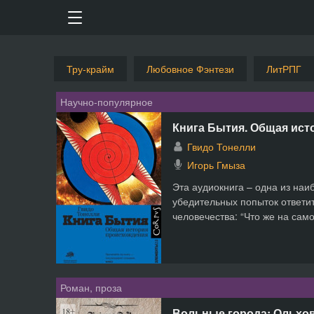
Тру-крайм
Любовное Фэнтези
ЛитРПГ
Научно-популярное
Книга Бытия. Общая ист
Гвидо Тонелли
Игорь Гмыза
Эта аудиокнига – одна из наи
убедительных попыток ответи
человечества: “Что же на само
Роман, проза
Вольные города: Ольхов