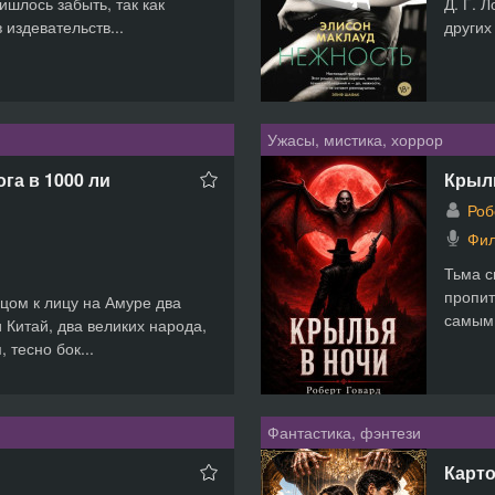
ишлось забыть, так как
Д. Г. 
 издевательств...
других
Ужасы, мистика, хоррор
га в 1000 ли
Крыл
Роб
Фил
Тьма с
пропит
цом к лицу на Амуре два
самым 
 Китай, два великих народа,
 тесно бок...
Фантастика, фэнтези
Карто