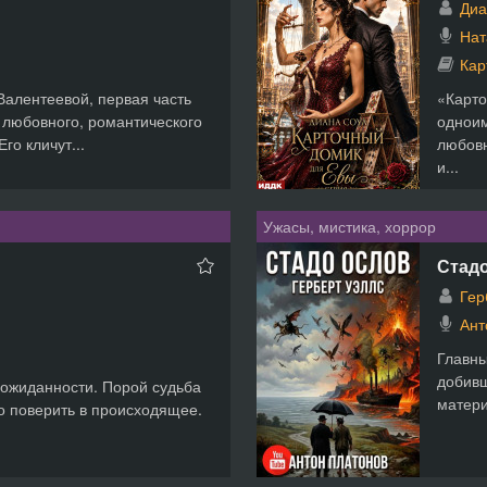
Диа
Нат
Кар
алентеевой, первая часть
«Карто
 любовного, романтического
одноим
го кличут...
любовн
и...
Ужасы, мистика, хоррор
Стад
Гер
Ант
Главны
добивш
ожиданности. Порой судьба
матери
но поверить в происходящее.