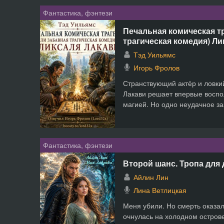
Фантастика, фэнтези
Печальная комическая т
трагическая комедия) Ли
Тэд Уильямс
Игорь Фролов
Странствующий актёр и ловки
Лакави решает впервые воспо
магией. Но одно неудачное за
Фантастика, фэнтези
Второй шанс. Тропа для
Айлин Лин
Лина Ветлицкая
Меня убили. Но смерть оказа
очнулась на холодном острове