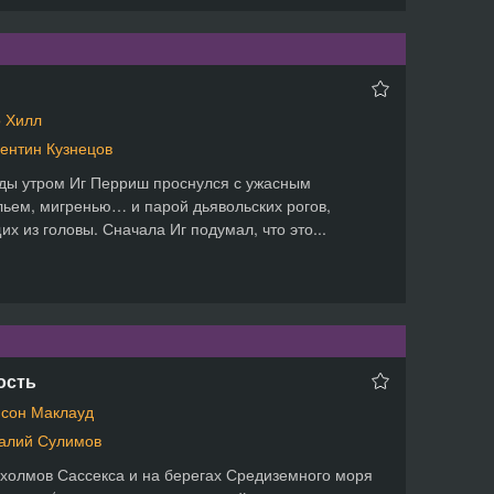
 Хилл
ентин Кузнецов
ы утром Иг Перриш проснулся с ужасным
ьем, мигренью… и парой дьявольских рогов,
их из головы. Сначала Иг подумал, что это...
ость
сон Маклауд
алий Сулимов
холмов Сассекса и на берегах Средиземного моря