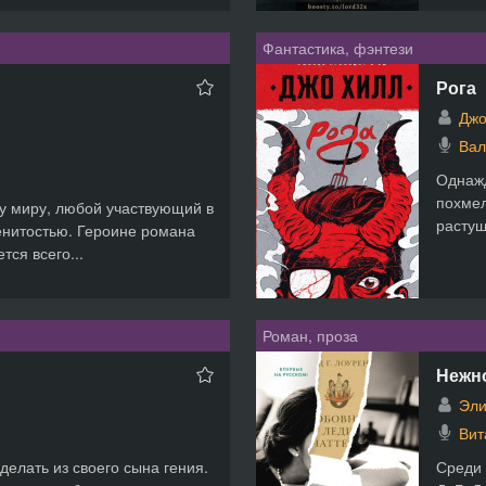
Фантастика, фэнтези
Рога
Джо
Вал
Однажд
похмел
у миру, любой участвующий в
растущ
енитостью. Героине романа
тся всего...
Роман, проза
Нежн
Эли
Вит
елать из своего сына гения.
Среди 