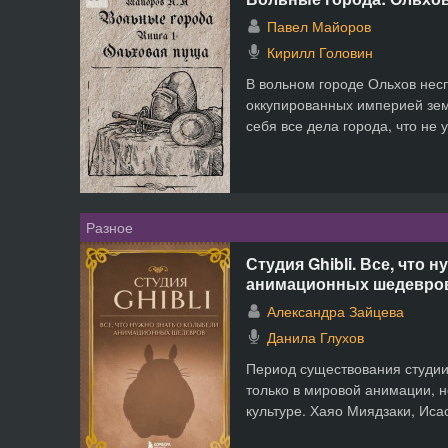
Павел Майоров
Кирилл Головин
В вольном городе Ольхов нес
оккупированных империей зе
себя все дела города, что не 
Разное
Студия Ghibli. Все, что 
анимационных шедевро
Александра Зайцева
Данила Глухов
Период существования студии 
только в мировой анимации, н
культуре. Хаяо Миядзаки, Исао