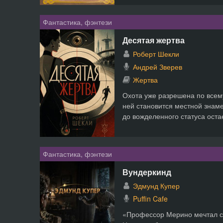
Фантастика, фэнтези
Десятая жертва
Роберт Шекли
Андрей Зверев
Жертва
Охота уже разрешена по всем
ней становится местной знам
до вожделенного статуса остае
Фантастика, фэнтези
Вундеркинд
Эдмунд Купер
Puffin Cafe
«Профессор Мерино мечтал сд