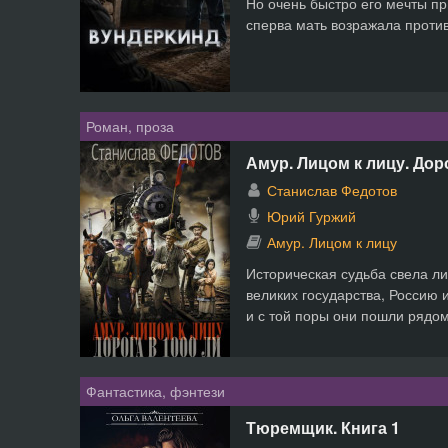
Но очень быстро его мечты пр
сперва мать возражала против
Роман, проза
Амур. Лицом к лицу. Доро
Станислав Федотов
Юрий Гуржий
Амур. Лицом к лицу
Историческая судьба свела ли
великих государства, Россию и
и с той поры они пошли рядом,
Фантастика, фэнтези
Тюремщик. Книга 1