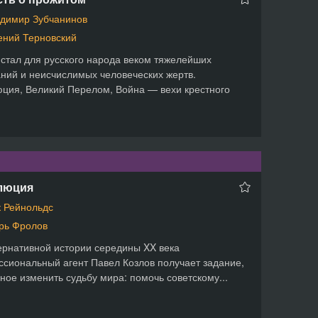
димир Зубчанинов
ений Терновский
 стал для русского народа веком тяжелейших
ний и неисчислимых человеческих жертв.
ция, Великий Перелом, Война — вехи крестного
люция
 Рейнольдс
рь Фролов
ернативной истории середины XX века
сиональный агент Павел Козлов получает задание,
ное изменить судьбу мира: помочь советскому...