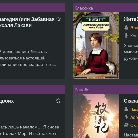
Классика
рагедия (или Забавная
Житей
ксаля Лакави
Эрн
Кон
Учёный
й иллюзионист Ликсаль
мыслит
льзоваться настоящей
рукопи
клинание превращает его...
Ранобэ
 двоих
Сказа
Чжа
Adr
Ска
лась лишь началом… Я снова
 Таллах Мор. И всё так же я
Настав