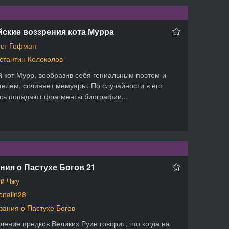
ские воззрения кота Мурра
ст Гофман
стантин Колоколов
 кот Мурр, вообразив себя гениальным поэтом и
елем, сочиняет мемуары. По случайности в его
сь попадают фрагменты биографии...
ния о Пастухе Богов 21
й Чжу
enalin28
зания о Пастухе Богов
ление предков Великих Руин говорит, что когда на