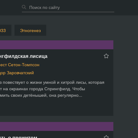
033
Этногенез
нгфилдская лисица
ест Сетон-Томпсон
ор Заровчатский
з повествует о жизни умной и хитрой лисы, которая
т на окраинах города Спрингфилд. Чтобы
мить своих детёнышей, она регулярно...
сть о прожитом