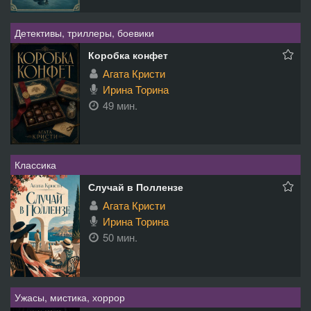
Детективы, триллеры, боевики
Коробка конфет
Агата Кристи
Ирина Торина
49 мин.
Классика
Случай в Поллензе
Агата Кристи
Ирина Торина
50 мин.
Ужасы, мистика, хоррор