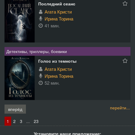
Последний сеанс
Агата Кристи
Ирина Торина
41 мин.
Детективы, триллеры, боевики
Голос из темноты
Агата Кристи
Ирина Торина
52 мин.
перейти...
вперёд
1
2
3
...
23
Установите наше приложение: