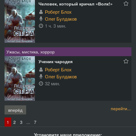
Человек, который кричал «Волк!»
Роберт Блох
Олег Булдаков
1 ч. 3 мин.
Ужасы, мистика, хоррор
Ученик чародея
Роберт Блох
Олег Булдаков
32 мин.
перейти...
вперёд
1
2
3
...
7
Установите наше приложение: