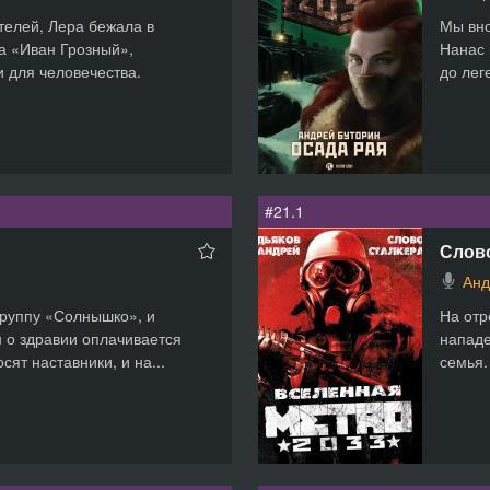
елей, Лера бежала в
Мы вно
а «Иван Грозный»,
Нанас 
 для человечества.
до лег
#21.1
Слово
Анд
группу «Солнышко», и
На отр
 о здравии оплачивается
нападе
ят наставники, и на...
семья.