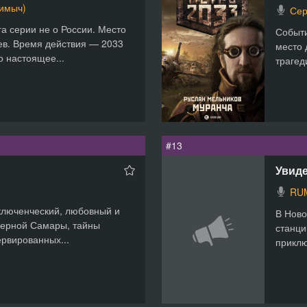
Димыч)
Сер
а серии не о России. Место
Событи
ев. Время действия — 2033
место 
о настоящее...
трагед
#13
Увиде
RU
ключенческий, любовный и
В Ново
дерной Самары, тайны
станци
ервированных...
приклю