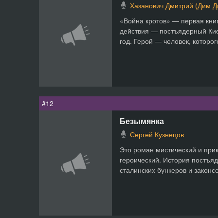
Хазанович Дмитрий (Дим 
«Война кротов» — первая книг
действия — постъядерный Ки
год. Герой — человек, которог
#12
Безымянка
Сергей Кузнецов
Это роман мистический и при
героический. История постъя
сталинских бункеров и законс