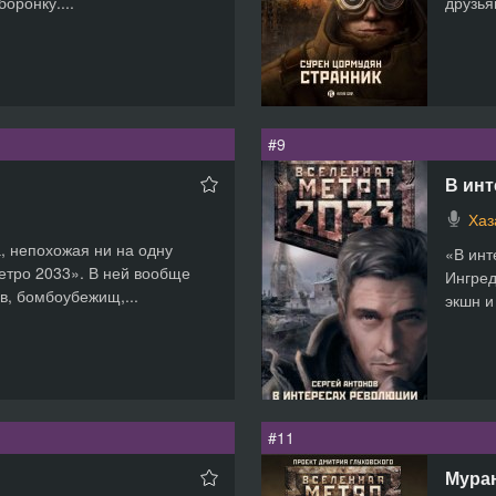
оронку....
друзья
#9
В ин
Хаз
, непохожая ни на одну
«В инт
етро 2033». В ней вообще
Ингред
ов, бомбоубежищ,...
экшн и
#11
Мура