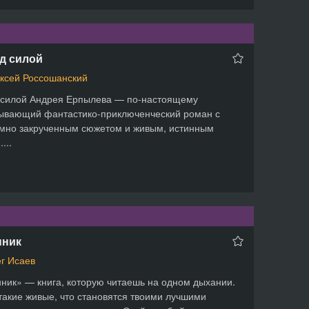
д силой
ксей Россошанский
 силой Андрея Ерпылева — по-настоящему
ывающий фантастико-приключенческий роман с
мно закрученным сюжетом и живым, истинным
...
нник
г Исаев
ник» — книга, которую читаешь на одном дыхании.
такие живые, что становятся твоими лучшими