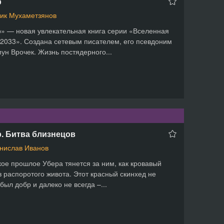
р
ик Мухаметзянов
» — новая увлекательная книга серии «Вселенная
2033». Создана сетевым писателем, его псевдоним
н Врочек. Жизнь постядерного...
. Битва близнецов
нислав Иванов
ое прошлое Убера тянется за ним, как кровавый
з распоротого живота. Этот красный скинхед не
 был добр и далеко не всегда –...