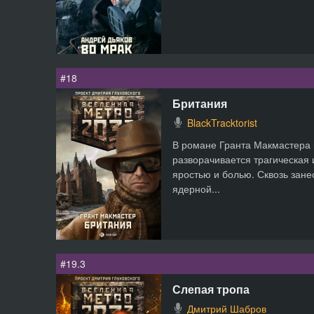
#18
Британия
BlackTracktorist
В романе Гранта Макмастера 
разворачивается трагическая
яростью и болью. Сквозь зан
ядерной...
#19.3
Слепая тропа
Дмитрий Шабров