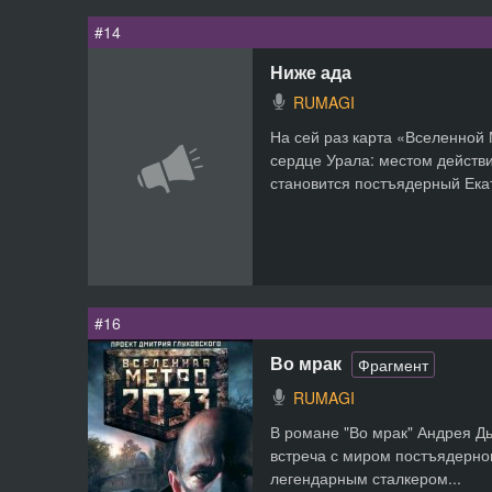
#14
Ниже ада
RUMAGI
На сей раз карта «Вселенной 
сердце Урала: местом действ
становится постъядерный Екат
#16
Во мрак
Фрагмент
RUMAGI
В романе "Во мрак" Андрея Дь
встреча с миром постъядерног
легендарным сталкером...