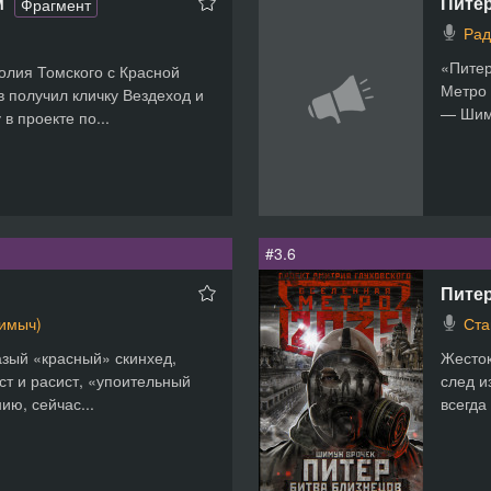
Пите
м
Фрагмент
Рад
«Питер
олия Томского с Красной
Метро 
 получил кличку Вездеход и
— Шиму
в проекте по...
#3.6
Питер
Димыч)
Ста
азый «красный» скинхед,
Жесток
ст и расист, «упоительный
след и
ию, сейчас...
всегда