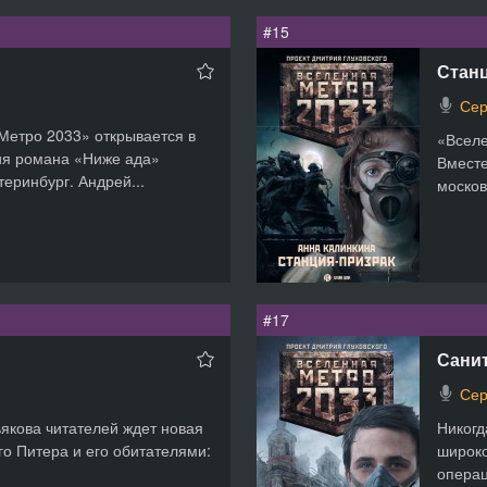
#15
Станц
Сер
Метро 2033» открывается в
«Вселе
ия романа «Ниже ада»
Вместе
еринбург. Андрей...
москов
#17
Сани
Сер
якова читателей ждет новая
Никогд
о Питера и его обитателями:
широко
операц