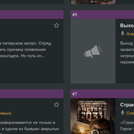
#5
Выхо
Але
в питерском метро. Отряд
Выход
ить причину появления
захват
нштадта. Но путь их...
хитроу
героем.
#7
Стра
Димыч)
Оле
азворачивается не только в
«Стран
— в одном из бывших закрытых
Герои 