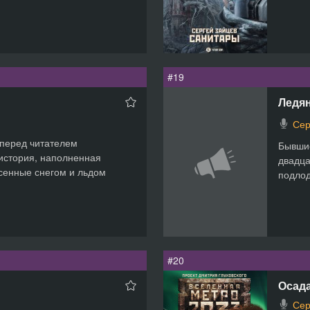
#19
Ледя
Сер
перед читателем
Бывшие
 история, наполненная
двадца
есенные снегом и льдом
подлод
#20
Осада
Сер