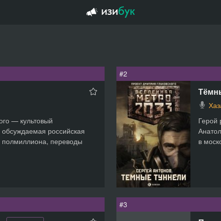
»
#2
Тёмн
Хаз
ого — культовый
Герой 
 обсуждаемая российская
Анатол
— полмиллиона, переводы
в моск
#3