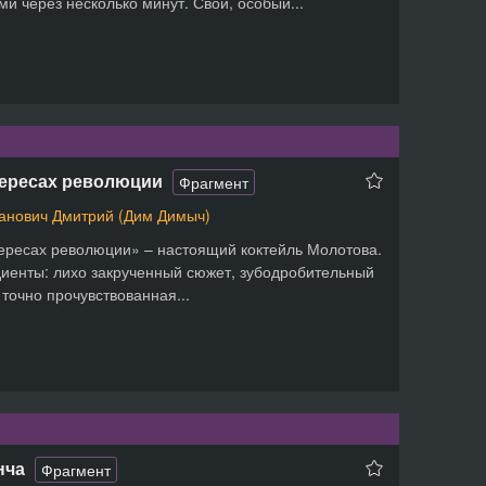
ми через несколько минут. Свой, особый...
тересах революции
Фрагмент
анович Дмитрий (Дим Димыч)
ересах революции» – настоящий коктейль Молотова.
иенты: лихо закрученный сюжет, зубодробительный
 точно прочувствованная...
нча
Фрагмент