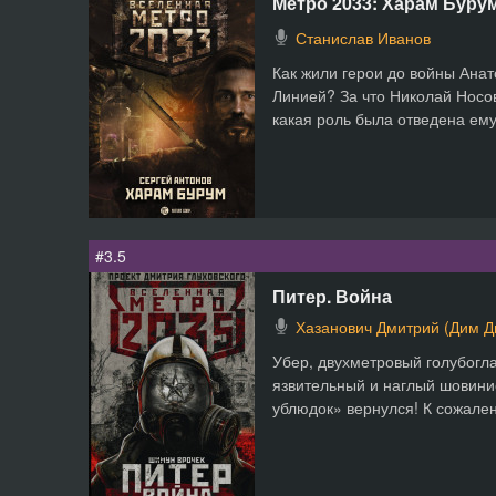
Метро 2033: Харам Буру
Станислав Иванов
Как жили герои до войны Анат
Линией? За что Николай Носов
какая роль была отведена ему 
#3.5
Питер. Война
Хазанович Дмитрий (Дим 
Убер, двухметровый голубогл
язвительный и наглый шовини
ублюдок» вернулся! К сожален