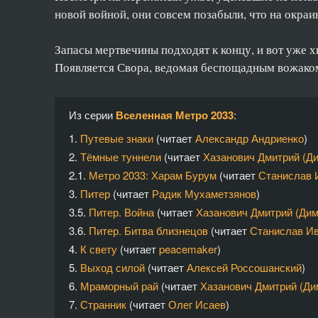
новой войной, они совсем позабыли, что на окра
Запасы мертвечины подходят к концу, и вот уже х
Появляется Свора, ведомая беспощадным вожаком.
Из серии
Вселенная Метро 2033
:
1.
Путевые знаки
(читает
Александр Андриенко
)
2.
Тёмные туннели
(читает
Хазанович Дмитрий (Д
2.1.
Метро 2033: Харам Бурум
(читает
Станислав 
3.
Питер
(читает
Радик Мухаметзянов
)
3.5.
Питер. Война
(читает
Хазанович Дмитрий (Ди
3.6.
Питер. Битва близнецов
(читает
Станислав И
4.
К свету
(читает
peacemaker
)
5.
Выход силой
(читает
Алексей Россошанский
)
6.
Мраморный рай
(читает
Хазанович Дмитрий (Ди
7.
Странник
(читает
Олег Исаев
)