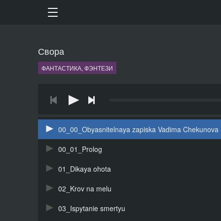
Свора
ФАНТАСТИКА, ФЭНТЕЗИ
00_00_Obyasnitelnaya zapiska Vadima Chekunova
00_01_Prolog
01_Dikaya ohota
02_Krov na melu
03_Ispytanie smertyu