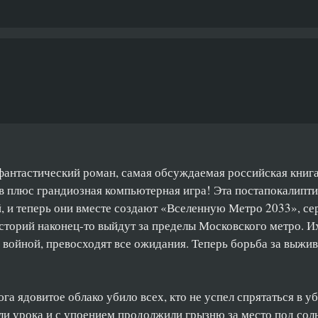
антастический роман, самая обсуждаемая российская книга
в плюс грандиозная компьютерная игра! Эта постапокалипти
, и теперь они вместе создают «Вселенную Метро 2033», се
сторий наконец-то выйдут за пределы Московского метро. И
войной, превосходят все ожидания. Теперь борьба за выжи
юга ядовитое облако убило всех, кто не успел спрятаться в 
ли урока и с упоением продолжили грызню за место под сол