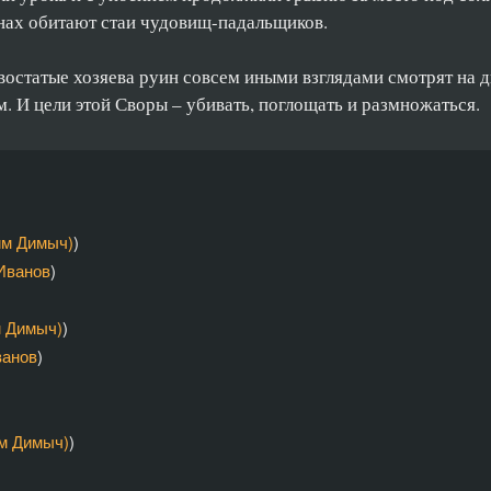
инах обитают стаи чудовищ-падальщиков.
востатые хозяева руин совсем иными взглядами смотрят на д
 И цели этой Своры – убивать, поглощать и размножаться.
им Димыч)
)
Иванов
)
м Димыч)
)
ванов
)
м Димыч)
)