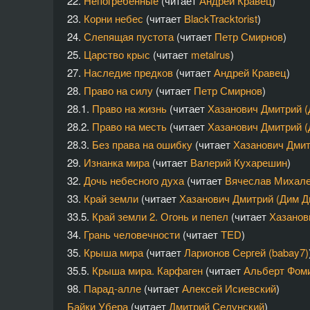
22.
Непогребенные
(читает
Андрей Кравец
)
23.
Корни небес
(читает
BlackTracktorist
)
24.
Слепящая пустота
(читает
Петр Смирнов
)
25.
Царство крыс
(читает
metalrus
)
27.
Наследие предков
(читает
Андрей Кравец
)
28.
Право на силу
(читает
Петр Смирнов
)
28.1.
Право на жизнь
(читает
Хазанович Дмитрий 
28.2.
Право на месть
(читает
Хазанович Дмитрий 
28.3.
Без права на ошибку
(читает
Хазанович Дмит
29.
Изнанка мира
(читает
Валерий Кухарешин
)
32.
Дочь небесного духа
(читает
Вячеслав Михале
33.
Край земли
(читает
Хазанович Дмитрий (Дим 
33.5.
Край земли 2. Огонь и пепел
(читает
Хазанов
34.
Грань человечности
(читает
TED
)
35.
Крыша мира
(читает
Ларионов Сергей (babay7)
35.5.
Крыша мира. Карфаген
(читает
Альберт Фоми
98.
Парад-алле
(читает
Алексей Исиевский
)
Байки Убера
(читает
Дмитрий Селунский
)