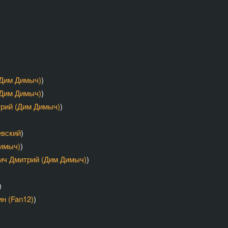
(Дим Димыч)
)
(Дим Димыч)
)
рий (Дим Димыч)
)
вский
)
Димыч)
)
ич Дмитрий (Дим Димыч)
)
)
н (Fan12)
)