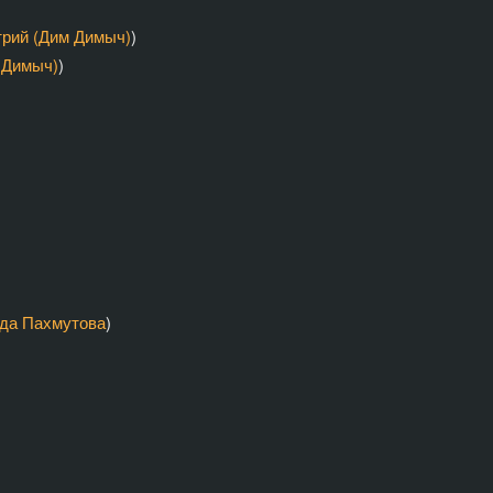
трий (Дим Димыч)
)
 Димыч)
)
да Пахмутова
)