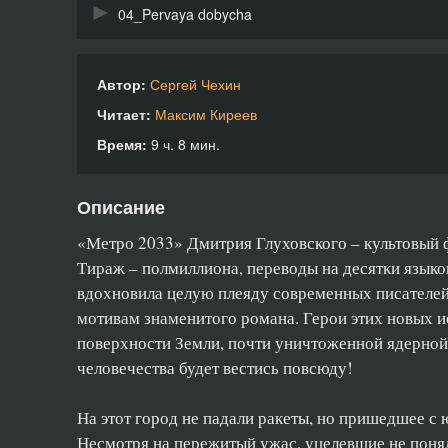
04_Pervaya dobycha
05_Taynymi tropami
Автор:
Сергей Чехин
06_Urok terpeniya
Читает:
Максим Киреев
07_Vavilon padet
Время:
9 ч. 8 мин.
08_Eliksir
Описание
«Метро 2033» Дмитрия Глуховского – культовый ф
Тираж – полмиллиона, переводы на десятки языко
вдохновила целую плеяду современных писателей
мотивам знаменитого романа. Герои этих новых и
поверхности Земли, почти уничтоженной ядерной 
человечества будет вестись повсюду!
На этот город не падали ракеты, но пришедшее с 
Несмотря на пережитый ужас, уцелевшие не поня