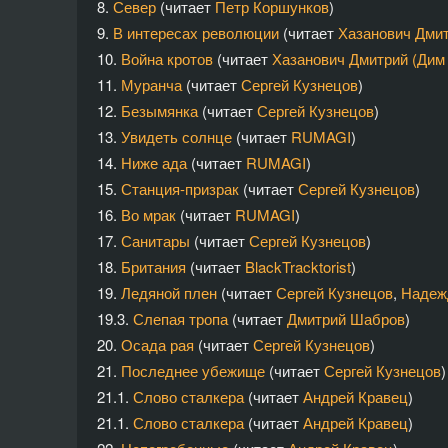
8.
Север
(читает
Петр Коршунков
)
9.
В интересах революции
(читает
Хазанович Дми
10.
Война кротов
(читает
Хазанович Дмитрий (Дим
11.
Муранча
(читает
Сергей Кузнецов
)
12.
Безымянка
(читает
Сергей Кузнецов
)
13.
Увидеть солнце
(читает
RUMAGI
)
14.
Ниже ада
(читает
RUMAGI
)
15.
Станция-призрак
(читает
Сергей Кузнецов
)
16.
Во мрак
(читает
RUMAGI
)
17.
Санитары
(читает
Сергей Кузнецов
)
18.
Британия
(читает
BlackTracktorist
)
19.
Ледяной плен
(читает
Сергей Кузнецов
,
Надеж
19.3.
Слепая тропа
(читает
Дмитрий Шабров
)
20.
Осада рая
(читает
Сергей Кузнецов
)
21.
Последнее убежище
(читает
Сергей Кузнецов
)
21.1.
Слово сталкера
(читает
Андрей Кравец
)
21.1.
Слово сталкера
(читает
Андрей Кравец
)