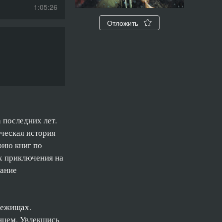
1:05:26
Отложить
58:52
1:15:15
57:01
52:28
 последних лет.
ческая история
рию книг по
х приключения на
вание
убежищах.
нцем. Увлекшись