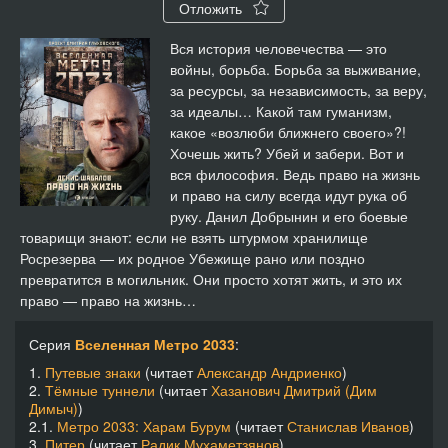
Отложить
Вся история человечества — это
войны, борьба. Борьба за выживание,
за ресурсы, за независимость, за веру,
за идеалы… Какой там гуманизм,
какое «возлюби ближнего своего»?!
Хочешь жить? Убей и забери. Вот и
вся философия. Ведь право на жизнь
и право на силу всегда идут рука об
руку. Данил Добрынин и его боевые
товарищи знают: если не взять штурмом хранилище
Росрезерва — их родное Убежище рано или поздно
превратится в могильник. Они просто хотят жить, и это их
право — право на жизнь…
Серия
Вселенная Метро 2033
:
1.
Путевые знаки
(читает
Александр Андриенко
)
2.
Тёмные туннели
(читает
Хазанович Дмитрий (Дим
Димыч)
)
2.1.
Метро 2033: Харам Бурум
(читает
Станислав Иванов
)
3.
Питер
(читает
Радик Мухаметзянов
)