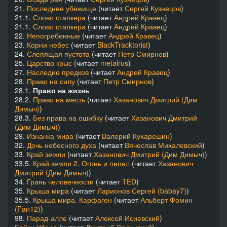
21.
Последнее убежище
(читает
Сергей Кузнецов
)
21.1.
Слово сталкера
(читает
Андрей Кравец
)
21.1.
Слово сталкера
(читает
Андрей Кравец
)
22.
Непогребенные
(читает
Андрей Кравец
)
23.
Корни небес
(читает
BlackTracktorist
)
24.
Слепящая пустота
(читает
Петр Смирнов
)
25.
Царство крыс
(читает
metalrus
)
27.
Наследие предков
(читает
Андрей Кравец
)
28.
Право на силу
(читает
Петр Смирнов
)
28.1.
Право на жизнь
28.2.
Право на месть
(читает
Хазанович Дмитрий (Дим
Димыч)
)
28.3.
Без права на ошибку
(читает
Хазанович Дмитрий
(Дим Димыч)
)
29.
Изнанка мира
(читает
Валерий Кухарешин
)
32.
Дочь небесного духа
(читает
Вячеслав Михалевский
)
33.
Край земли
(читает
Хазанович Дмитрий (Дим Димыч)
)
33.5.
Край земли 2. Огонь и пепел
(читает
Хазанович
Дмитрий (Дим Димыч)
)
34.
Грань человечности
(читает
TED
)
35.
Крыша мира
(читает
Ларионов Сергей (babay7)
)
35.5.
Крыша мира. Карфаген
(читает
Альберт Фомин
(Fan12)
)
98.
Парад-алле
(читает
Алексей Исиевский
)
Байки Убера
(читает
Дмитрий Селунский
)