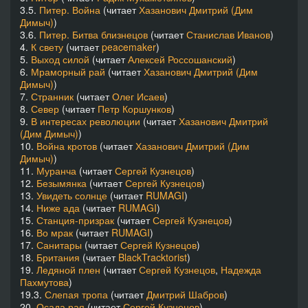
3.5.
Питер. Война
(читает
Хазанович Дмитрий (Дим
Димыч)
)
3.6.
Питер. Битва близнецов
(читает
Станислав Иванов
)
4.
К свету
(читает
peacemaker
)
5.
Выход силой
(читает
Алексей Россошанский
)
6.
Мраморный рай
(читает
Хазанович Дмитрий (Дим
Димыч)
)
7.
Странник
(читает
Олег Исаев
)
8.
Север
(читает
Петр Коршунков
)
9.
В интересах революции
(читает
Хазанович Дмитрий
(Дим Димыч)
)
10.
Война кротов
(читает
Хазанович Дмитрий (Дим
Димыч)
)
11.
Муранча
(читает
Сергей Кузнецов
)
12.
Безымянка
(читает
Сергей Кузнецов
)
13.
Увидеть солнце
(читает
RUMAGI
)
14.
Ниже ада
(читает
RUMAGI
)
15.
Станция-призрак
(читает
Сергей Кузнецов
)
16.
Во мрак
(читает
RUMAGI
)
17.
Санитары
(читает
Сергей Кузнецов
)
18.
Британия
(читает
BlackTracktorist
)
19.
Ледяной плен
(читает
Сергей Кузнецов
,
Надежда
Пахмутова
)
19.3.
Слепая тропа
(читает
Дмитрий Шабров
)
20.
Осада рая
(читает
Сергей Кузнецов
)