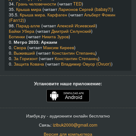
34.
Грань человечности
(читает
TED
)
35.
Крыша мира
(читает
Ларионов Сергей (babay7)
)
35.5.
Крыша мира. Карфаген
(читает
Альберт Фомин
(Fan12)
)
98.
Парад-алле
(читает
Алексей Исиевский
)
Байки Убера
(читает
Дмитрий Селунский
)
Ботинки
(читает
Никита Зуров
)
0.
Метро 2033: Аркаим
0.
Свора
(читает
Максим Киреев
)
0.
Выживший
(читает
Константин Степанец
)
0.
За Горизонт
(читает
Константин Степанец
)
0.
Защита Ковача
(читает
Владимир Овуор (Ovuor)
)
Установите наше приложение:
Изибук.ру - аудиокниги онлайн бесплатно
Связь:
izibuk2000@gmail.com
Версия для компьютера