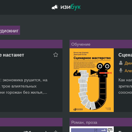
удиокниг
Обучение
е настанет
Сцен
Дми
Але
: экономика рушится, на
Как на
а трое влиятельных
зрител
и горожан без жилья,...
соосно
Роман, проза