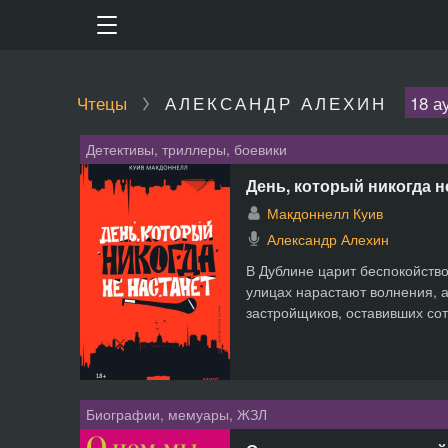
Чтецы
АЛЕКСАНДР АЛЕХИН
18 а
Детективы, триллеры, боевики
День, который никогда н
Макдоннелл Куив
Александр Алехин
В Дублине царит беспокойство
улицах нарастают волнения, 
застройщиков, оставивших сотн
Биографии, мемуары, ЖЗЛ