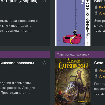
 матерью (Сборник)
Бесп
Ко 
Але
елить наши отношения с
Этот р
х книги шестнадцать
миру, 
ся переживаниями,...
темы д
Фантастика, фэнтези
ические рассказы
Сезон
Анд
Але
зведения любимейших
Гераль
, как рассказы Аркадия
воссое
 Простодушного»,...
тосты,