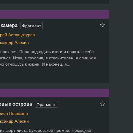
скамера
Фрагмент
рей Аствацатуров
ксандр Алехин
орок лет. Пора подводить итоги и начать в себе
аться. Итак, я труслив, я стеснителен, я слишком
но отношусь к жизни. И наконец, я...
овые острова
Фрагмент
рион Пошманн
ксандр Алехин
из шорт-листа Букеровской премии. Немецкий