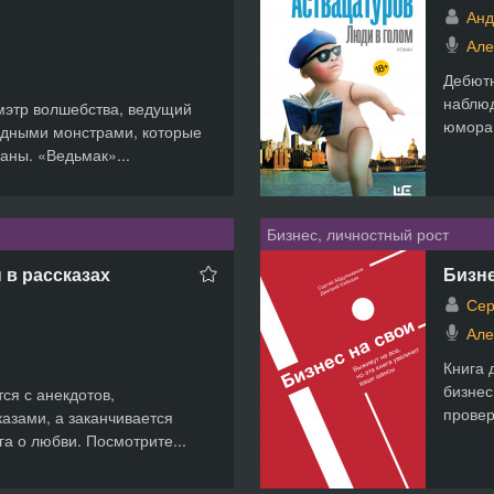
Анд
Але
Дебютн
наблюд
 мэтр волшебства, ведущий
юмора.
адными монстрами, которые
аны. «Ведьмак»...
Бизнес, личностный рост
 в рассказах
Бизне
Сер
Але
Книга 
бизнес
ся с анекдотов,
провер
азами, а заканчивается
га о любви. Посмотрите...