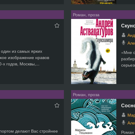
Роман, проза
Скун
Анд
Але
– один из самых ярких
«Мне с
ское изображение нравов
разбир
-х годов, Москвы,...
серьез
Роман, проза
Сосн
Ма
Але
спортом делают Вас стройнее
Роман 