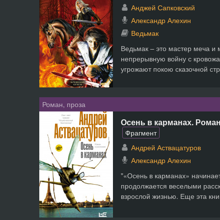
Анджей Сапковский
Александр Алехин
Ведьмак
Ведьмак – это мастер меча и
непрерывную войну с кровож
угрожают покою сказочной стр
Роман, проза
Осень в карманах. Роман
Фрагмент
Андрей Аствацатуров
Александр Алехин
"«Осень в карманах» начинает
продолжается веселыми расск
взрослой жизнью. Еще эта кни