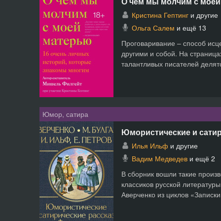
О чем мы молчим с моей
Кристина Гептинг
и другие
Ольга Салем
и ещё 13
Проговаривание – способ исц
другими и собой. На страница
талантливых писателей делят
Юмор, сатира
Юмористические и сатир
Илья Ильф
и другие
Вадим Медведев
и ещё 2
В сборник вошли такие прои
классиков русской литературы
Аверченко из циклов «Записки