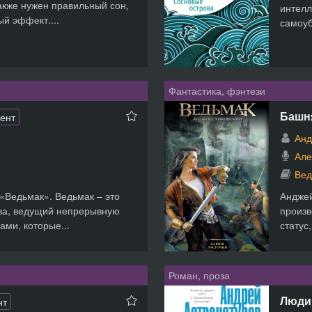
акже нужен правильный сон,
интелл
й эффект....
самоуб
Фантастика, фэнтези
Башн
ент
Анд
Але
Вед
«Ведьмак». Ведьмак – это
Анджей
ва, ведущий непрерывную
произв
ми, которые...
статус
Роман, проза
Люди
нт