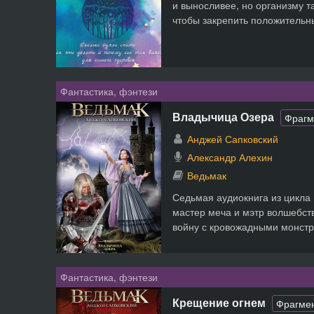
и выносливее, но организму т
чтобы закрепить положительны
Фантастика, фэнтези
Владычица Озера
Фрагм
Анджей Сапковский
Александр Алехин
Ведьмак
Седьмая аудиокнига из цикла 
мастер меча и мэтр волшебст
войну с кровожадными монстра
Фантастика, фэнтези
Крещение огнем
Фрагме