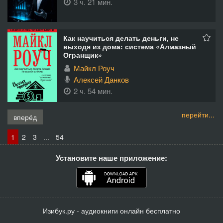
3 ч. 21 мин.
Как научиться делать деньги, не
выходя из дома: система «Алмазный
Огранщик»
Майкл Роуч
Алексей Данков
2 ч. 54 мин.
перейти...
вперёд
1
2
3
...
54
Установите наше приложение:
Изибук.ру - аудиокниги онлайн бесплатно