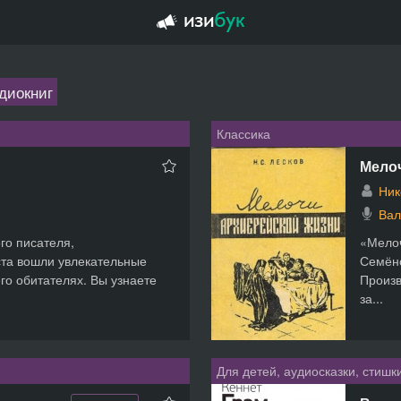
удиокниг
Классика
Мело
Ник
Вал
го писателя,
«Мелоч
ста вошли увлекательные
Семёно
го обитателях. Вы узнаете
Произв
за...
Для детей, аудиосказки, стишк