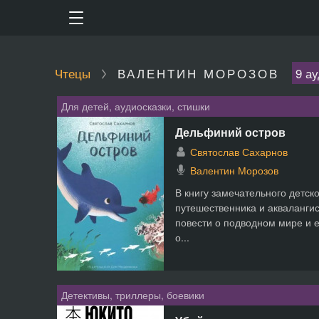
Чтецы
ВАЛЕНТИН МОРОЗОВ
9 а
Для детей, аудиосказки, стишки
Дельфиний остров
Святослав Сахарнов
Валентин Морозов
В книгу замечательного детско
путешественника и акваланги
повести о подводном мире и е
о...
Детективы, триллеры, боевики