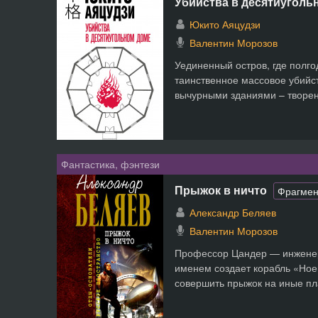
Убийства в десятиуголь
Юкито Аяцудзи
Валентин Морозов
Уединенный остров, где полг
таинственное массовое убийст
вычурными зданиями – творен
Фантастика, фэнтези
Прыжок в ничто
Фрагмен
Александр Беляев
Валентин Морозов
Профессор Цандер — инженер
именем создает корабль «Ное
совершить прыжок на иные пл