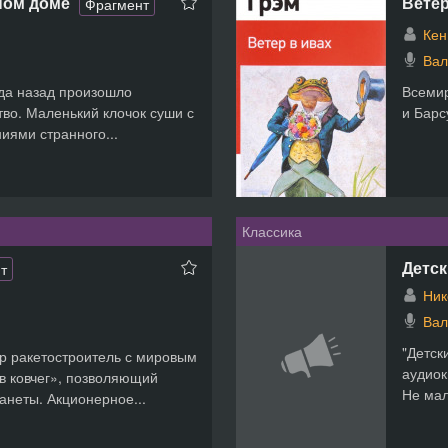
ном доме
Ветер
Фрагмент
Кен
Вал
ода назад произошло
Всемир
во. Маленький клочок суши с
и Барс
иями странного...
Классика
Детск
т
Ник
Вал
"Детск
 ракетостроитель с мировым
аудиок
в ковчег», позволяющий
Не мал
анеты. Акционерное...