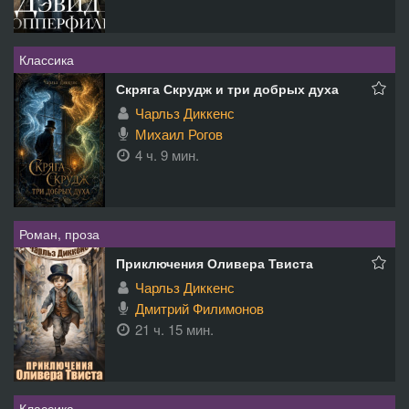
Классика
Скряга Скрудж и три добрых духа
Чарльз Диккенс
Михаил Рогов
4 ч. 9 мин.
Роман, проза
Приключения Оливера Твиста
Чарльз Диккенс
Дмитрий Филимонов
21 ч. 15 мин.
Классика