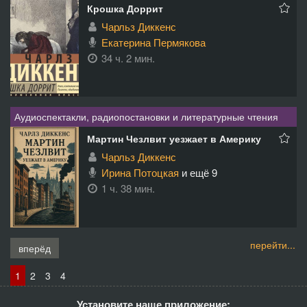
Крошка Доррит
Чарльз Диккенс
Екатерина Пермякова
34 ч. 2 мин.
Аудиоспектакли, радиопостановки и литературные чтения
Мартин Чезлвит уезжает в Америку
Чарльз Диккенс
Ирина Потоцкая
и ещё 9
1 ч. 38 мин.
перейти...
вперёд
1
2
3
4
Установите наше приложение: