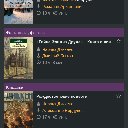
Романов Аркадьевич
10 ч. 48 мин.
Фантастика, фэнтези
«Тайна Эдвина Друда» + Книга о ней
Чарльз Диккенс
Дмитрий Быков
10 ч. 8 мин.
Классика
Рождественские повести
Чарльз Диккенс
Александр Бордуков
17 ч. 45 мин.