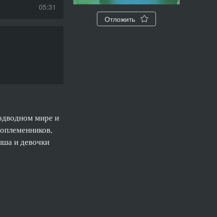
05:31
Отложить
03:33
05:45
03:41
05:39
05:57
подводном мире и
05:12
соплеменников,
ыша и девочки
06:02
03:51
03:02
03:03