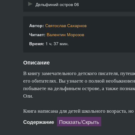
Дельфиний остров 06
Дельфиний остров 07
Автор:
Святослав Сахарнов
Дельфиний остров 08
Читает:
Валентин Морозов
Дельфиний остров 09
Время:
1 ч. 37 мин.
Дельфиний остров 10
Описание
Дельфиний остров 11
В книгу замечательного детского писателя, путе
Дельфиний остров 12
его обитателях. Вы узнаете о полной необыкнове
побываете на дельфиньем острове, а также позн
Дельфиний остров 13
Оли.
Дельфиний остров 14
Книга написана для детей школьного возраста, но
Дельфиний остров 15
Показать/Скрыть
Содержание
Дельфиний остров 16