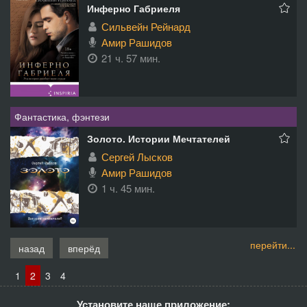
Инферно Габриеля
Сильвейн Рейнард
Амир Рашидов
21 ч. 57 мин.
Фантастика, фэнтези
Золото. Истории Мечтателей
Сергей Лысков
Амир Рашидов
1 ч. 45 мин.
перейти...
назад
вперёд
1
2
3
4
Установите наше приложение: