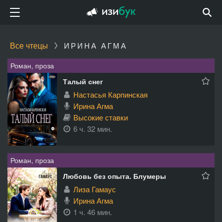
Все чтецы
ИРИНА АГМА
Роман, проза
Талый снег
Настасья Карпинская
Ирина Агма
Высокие ставки
6 ч. 32 мин.
Роман, проза
Любовь без опыта. Блумеры
Лиза Гамаус
Ирина Агма
1 ч. 46 мин.