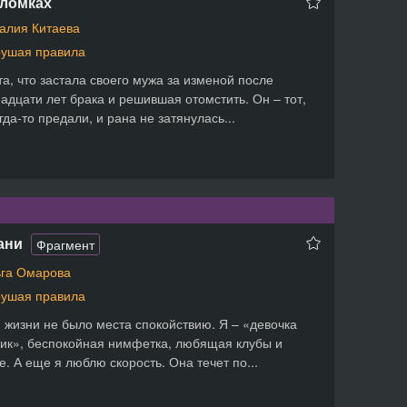
бломках
алия Китаева
ушая правила
та, что застала своего мужа за изменой после
адцати лет брака и решившая отомстить. Он – тот,
огда-то предали, и рана не затянулась...
ани
Фрагмент
га Омарова
ушая правила
 жизни не было места спокойствию. Я – «девочка
ик», беспокойная нимфетка, любящая клубы и
е. А еще я люблю скорость. Она течет по...