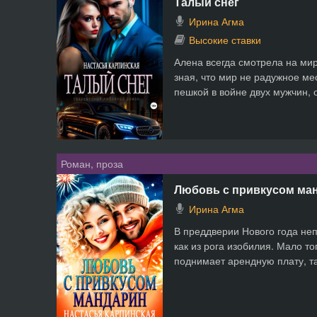
Талый снег
Ирина Агма
Высокие ставки
Алена всегда смотрела на мир
зная, что мир не радужное ме
пешкой в войне двух мужчин, о
Роман, проза
Любовь с привкусом ма
Ирина Агма
В преддверии Нового года не
как из рога изобилия. Мало то
поднимает арендную плату, та