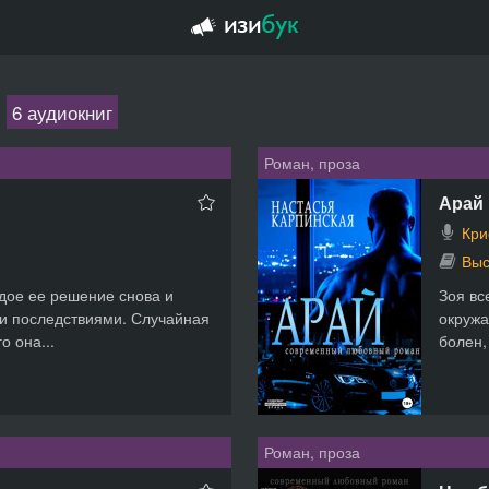
6 аудиокниг
Роман, проза
Арай
Кри
Выс
ждое ее решение снова и
Зоя вс
и последствиями. Случайная
окружа
о она...
болен,
Роман, проза