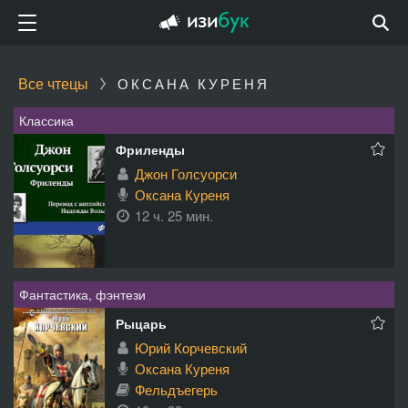
Все чтецы
ОКСАНА КУРЕНЯ
Классика
Фриленды
Джон Голсуорси
Оксана Куреня
12 ч. 25 мин.
Фантастика, фэнтези
Рыцарь
Юрий Корчевский
Оксана Куреня
Фельдъегерь