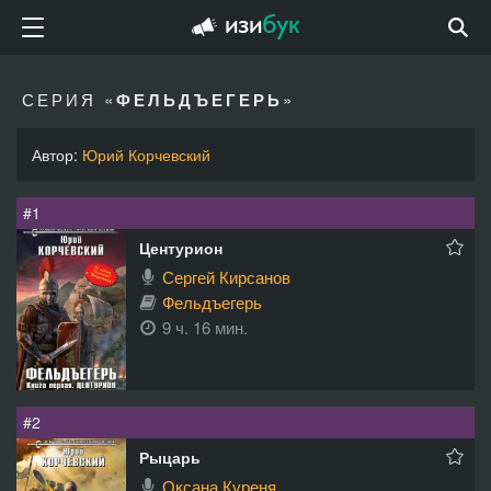
СЕРИЯ «
ФЕЛЬДЪЕГЕРЬ
»
Автор:
Юрий Корчевский
#1
Центурион
Сергей Кирсанов
Фельдъегерь
9 ч. 16 мин.
#2
Рыцарь
Оксана Куреня