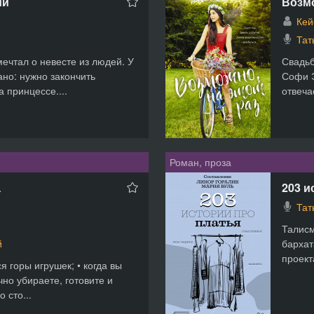
ии
Возмо
Кей
Тат
мечтал о невесте из людей. У
Свадьб
но: нужно закончить
Софи Э
 принцессе....
отвеча
Роман, проза
а
203 и
Тат
Талисм
й
бархат
проект
я горы игрушек; • когда вы
чно убираете, готовите и
 сто...