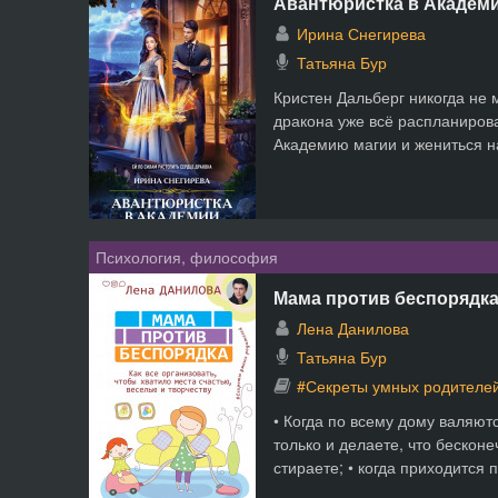
Авантюристка в Академ
Ирина Снегирева
Татьяна Бур
Кристен Дальберг никогда не 
дракона уже всё распланирова
Академию магии и жениться на
Психология, философия
Мама против беспорядк
Лена Данилова
Татьяна Бур
#Секреты умных родителе
• Когда по всему дому валяютс
только и делаете, что бесконе
стираете; • когда приходится по