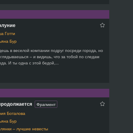
рлуние
а Готти
ьяна Бур
ешь в веселой компании подруг посреди города, но
оглядываешься – и видишь, что за тобой по следам
еда. И ты одна с этой бедой,...
продолжается
Фрагмент
ия Боталова
ьяна Бур
лянки – лучшие невесты