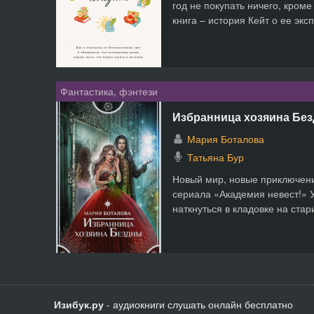
год не покупать ничего, кром
книга – история Кейт о ее эксп
Фантастика, фэнтези
Избранница хозяина Бе
Мария Боталова
Татьяна Бур
Новый мир, новые приключени
сериала «Академия невест!» 
наткнуться в кладовке на стар
Изибук.ру
- аудиокниги слушать онлайн бесплатно