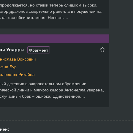
продолжается, но ставки теперь слишком высоки.
тор драконов смертельно ранен, а в покушении на
ытаются обвинить меня. Невесты...
ны Унарры
Фрагмент
нислава Вонсович
ьяна Бур
олевства Рикайна
ый детектив в очаровательном обрамлении
ической линии и мягкого юмора Антонелла уверена,
 случайный брак – ошибка. Единственное,...
ией: