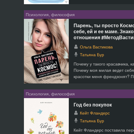
Психология, философия
Парень, ты просто Космо
себе, ей и ее маме. Знак
отношения #МетодВасти
Ольга Вастикова
Татьяна Бур
Почему у такого красавчика, к
Почему моя милая ведет себя
красотки меня френдзонят? По
Психология, философия
Год без покупок
Кейт Фландерс
Татьяна Бур
Кейт Фландерс поставила пер