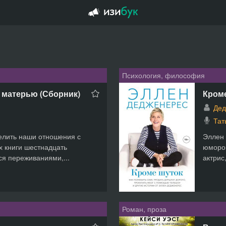
Психология, философия
 матерью (Сборник)
Кром
Дед
Тат
елить наши отношения с
Эллен 
х книги шестнадцать
юмором
ся переживаниями,...
актрис
Роман, проза