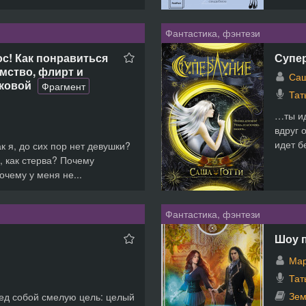
Фантастика, фэнтези
с! Как понравиться
Супе
омство, флирт и
Саш
ковой
Фрагмент
Тат
…ты ид
вдруг 
идет б
ак я, до сих пор нет девушки?
, как стерва? Почему
чему у меня не...
Фантастика, фэнтези
Шоу 
Мар
Тат
Зем
ед собой смелую цель: целый