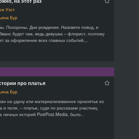
жно, на этот раз
си Уэст
ьяна Бур
ы. Похороны. Дни рождения. Назовите повод, и
ванс будет там, ведь девушка – флорист, поэтому
ет за оформление всех главных событий,...
стории про платья
ьяна Бур
ан на удачу или материализованное проклятье из
а и тюля, – платье, судя по рассказам участниц
а личных историй PostPost.Media, было...