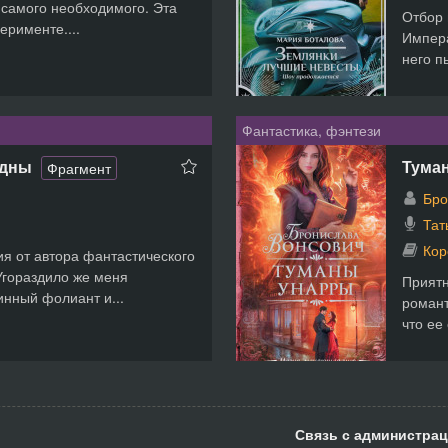
е самого необходимого. Эта
Отбор 
ерименте....
Импера
него п
Фантастика, фэнтези
здны
Тума
Фрагмент
Бро
Тат
Кор
я от автора фантастического
Угораздило же меня
Приятн
инный фолиант и...
романт
что ее
Связь с администрац