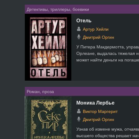
Детективы, триллеры, боевики
Отель
Артур Хейли
Дмитрий Оргин
У Питера Макдермотта, упра
Орлеане, выдалась тяжелая н
может найти деньги на погашен
Роман, проза
Моника Лербье
Виктор Маргерит
Дмитрий Оргин
Узнав об измене мужа, отчая
высшего общества решает нач