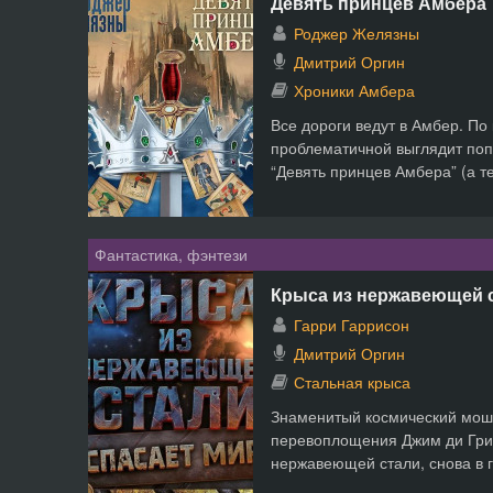
Девять принцев Амбера
Роджер Желязны
Дмитрий Оргин
Хроники Амбера
Все дороги ведут в Амбер. По
проблематичной выглядит поп
“Девять принцев Амбера” (а те
Фантастика, фэнтези
Крыса из нержавеющей с
Гарри Гаррисон
Дмитрий Оргин
Стальная крыса
Знаменитый космический мош
перевоплощения Джим ди Гриз
нержавеющей стали, снова в г