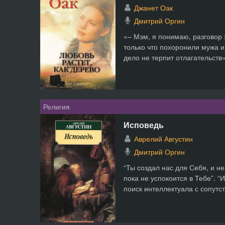
Джанет Оак
Дмитрий Оргин
«– Мэм, я понимаю, разговор 
только что похоронили мужа и 
дело не терпит отлагательств
Религия
Исповедь
Аврелий Августин
Дмитрий Оргин
“Ты создал нас для Себя, и н
пока не успокоится в Тебе”. “
поиск интеллектуала с сопутс