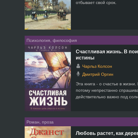
отбывает свой срок.
Психология, философия
Счастливая жизнь. В пои
истины
Чарльз Колсон
Дмитрий Оргин
Эта книга - о счастье в жизни.
потому непрестанно спрашива
действительно важно под солн
Роман, проза
Любовь растет, как дере