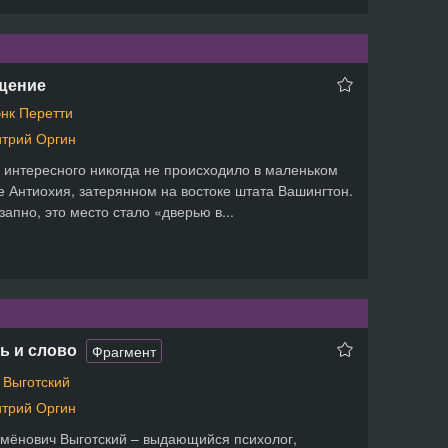
щение
нк Перетти
трий Оргин
 интересного никогда не происходило в маленьком
е Антиохия, затерянном на востоке штата Вашингтон.
запно, это место стало «дверью в...
ь и слово
Фрагмент
 Выготский
трий Оргин
мёнович Выготский – выдающийся психолог,