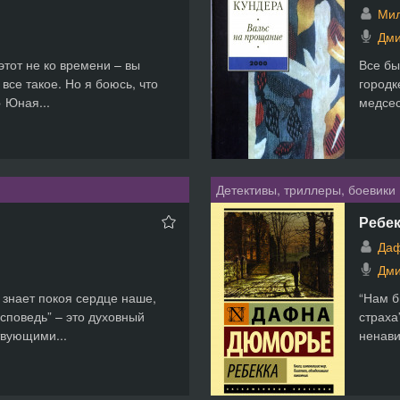
Мил
Дми
этот не ко времени – вы
Все бы
все такое. Но я боюсь, что
городк
» Юная...
медсес
Детективы, триллеры, боевики
Ребек
Даф
Дми
е знает покоя сердце наше,
“Нам б
Исповедь” – это духовный
страха
твующими...
ненави