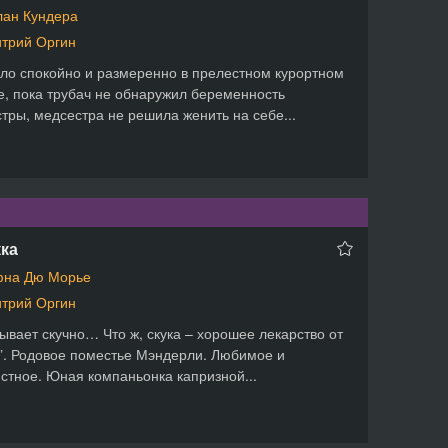
ан Кундера
трий Оргин
ло спокойно и размеренно в прелестном курортном
е, пока трубач не обнаружил беременность
тры, медсестра не решила женить на себе...
ка
на Дю Морье
трий Оргин
ывает скучно… Что ж, скука – хорошее лекарство от
”. Родовое поместье Мэндерли. Любимое и
стное. Юная компаньонка капризной...