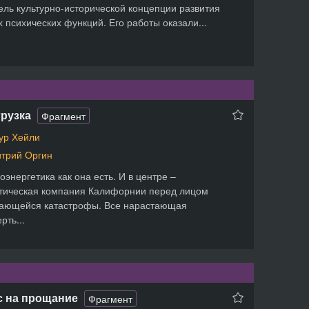
ель культурно-исторической концепции развития
 психических функций. Его работы оказали...
рузка
Фрагмент
ур Хейли
трий Оргин
оэнергетика как она есть. И в центре –
тическая компания Калифорнии перед лицом
гающейся катастрофы. Все нарастающая
рть...
с на прощание
Фрагмент