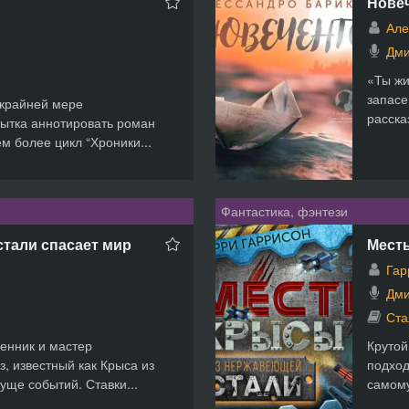
Новеч
Але
Дми
«Ты жи
запасе
 крайней мере
расска
ытка аннотировать роман
м более цикл “Хроники...
Фантастика, фэнтези
тали спасает мир
Мест
Гар
Дми
Ста
енник и мастер
Крутой
, известный как Крыса из
подход
уще событий. Ставки...
самому