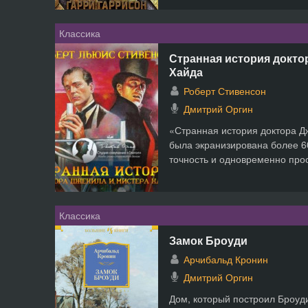
Классика
Странная история докто
Хайда
Роберт Стивенсон
Дмитрий Оргин
«Странная история доктора Д
была экранизирована более 6
точность и одновременно прос
Классика
Замок Броуди
Арчибальд Кронин
Дмитрий Оргин
Дом, который построил Броуди