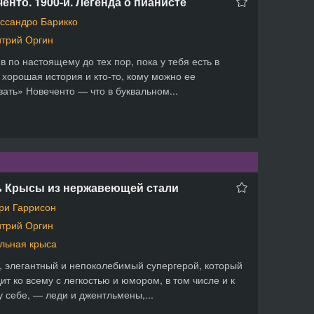
енто. 1900-й. Легенда о пианисте
ссандро Барикко
трий Оргин
в по настоящему до тех пор, пока у тебя есть в
 хорошая история и кто-то, кому можно ее
зать» Новеченто — что в буквальном...
ь Крысы из нержавеющей стали
ри Гаррисон
трий Оргин
льная крыса
, элегантный и непоколебимый супергерой, который
ит ко всему с легкостью и юмором, в том числе и к
 себе, — леди и джентльмены,...