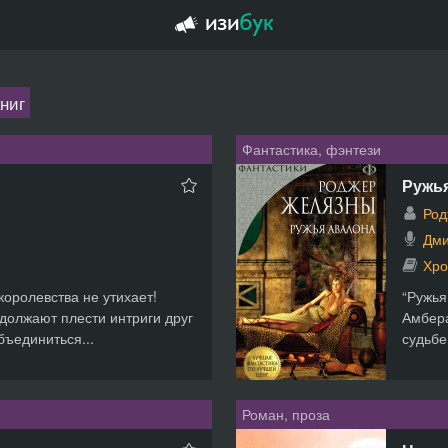
ниг
Фантастика, фэнтези
Ружь
Род
Дми
Хро
королевства не утихает!
“Ружья
должают плести интриги друг
Амбера
бъединиться...
судьбе,
Роман, проза