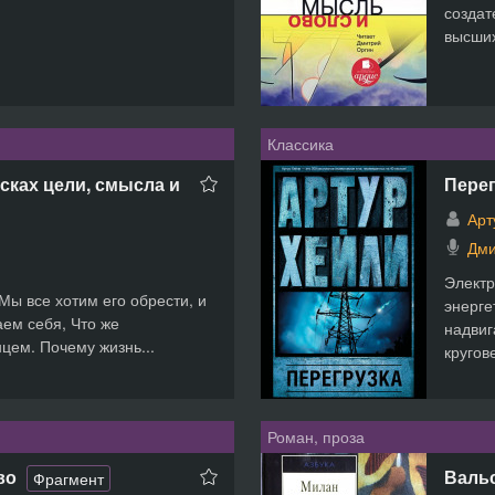
создат
высших
Классика
сках цели, смысла и
Перег
Арт
Дми
Электр
 Мы все хотим его обрести, и
энерге
ем себя, Что же
надви
цем. Почему жизнь...
кругове
Роман, проза
во
Валь
Фрагмент