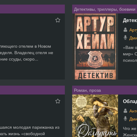
Детективы, триллеры, боевики
Детек
Арт
Дми
вляющего отелем в Новом
«Вам о
еделя. Владелец отеля не
мир» С
ие ссуды, скоро...
психол
Роман, проза
Обла
Ант
Дми
вшаяся молодая парижанка из
Что же
ать жизнь «свободной
Женски