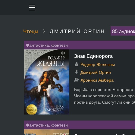
Чтецы
ДМИТРИЙ ОРГИН
85 аудиок
Фантастика, фэнтези
Знак Единорога
Роджер Желязны
Дмитрий Оргин
Хроники Амбера
Борьба за престол Янтарного 
Члены королевской семьи про
против друга. Смогут ли они о
Фантастика, фэнтези