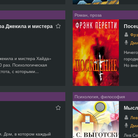
Роман, проза
ра Джекила и мистера
Посе
Фрэ
Дми
Ничего
жекила и мистера Хайда»
городк
0 раз. Психологическая
Но вне
тота, с которыми...
Психология, философия
Мысл
Лев
Дми
. Дом, в котором каждый
Лев Се