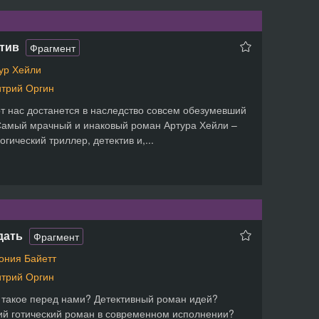
тив
Фрагмент
ур Хейли
трий Оргин
т нас достанется в наследство совсем обезумевший
амый мрачный и инаковый роман Артура Хейли –
огический триллер, детектив и,...
дать
Фрагмент
ония Байетт
трий Оргин
 такое перед нами? Детективный роман идей?
й готический роман в современном исполнении?