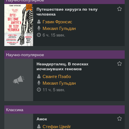
Путешествие хирурга по телу
человека
Гэвин Фрэнсис
Михаил Гульдан
6 ч. 15 мин.
Научно-популярное
Неандерталец. В поисках
исчезнувших геномов
Сванте Пэабо
Михаил Гульдан
11 ч. 5 мин.
Классика
Амок
Стефан Цвейг