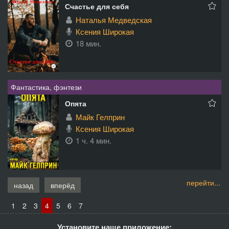
Счастье для себя
Наталья Медведская
Ксения Широкая
18 мин.
Фантастика, фэнтези
Опята
Майк Гелприн
Ксения Широкая
1 ч. 4 мин.
перейти...
назад
вперёд
1
2
3
4
5
6
7
Установите наше приложение: