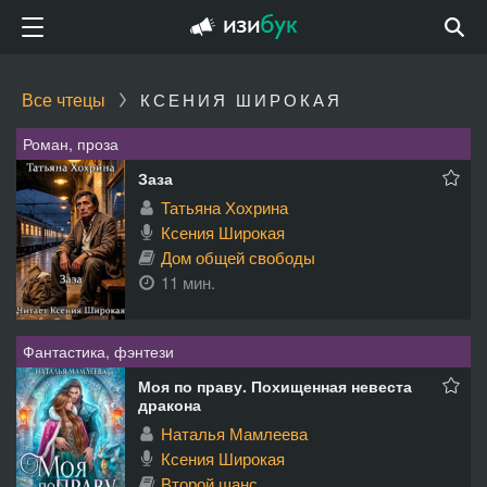
Все чтецы
КСЕНИЯ ШИРОКАЯ
Роман, проза
Заза
Татьяна Хохрина
Ксения Широкая
Дом общей свободы
11 мин.
Фантастика, фэнтези
Моя по праву. Похищенная невеста
дракона
Наталья Мамлеева
Ксения Широкая
Второй шанс