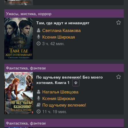
Ужасы, мистика, хоррор
Там, где ждут и ненавидят
Светлана Казакова
Ксения Широкая
3 ч. 42 мин.
Фантастика, фэнтези
По щучьему велению! Без моего
хотения. Книга 1
Ф
Наталья Шевцова
Ксения Широкая
По щучьему велению!
11 ч. 19 мин.
Фантастика, фэнтези