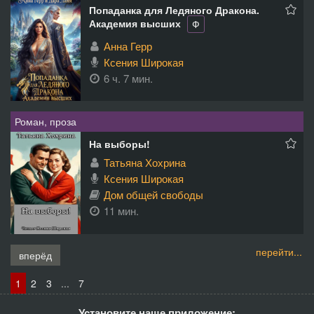
Попаданка для Ледяного Дракона.
Академия высших
Ф
Анна Герр
Ксения Широкая
6 ч. 7 мин.
Роман, проза
На выборы!
Татьяна Хохрина
Ксения Широкая
Дом общей свободы
11 мин.
перейти...
вперёд
1
2
3
...
7
Установите наше приложение: