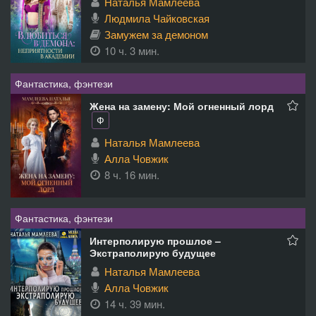
Наталья Мамлеева
Людмила Чайковская
Замужем за демоном
10 ч. 3 мин.
Фантастика, фэнтези
Жена на замену: Мой огненный лорд
Ф
Наталья Мамлеева
Алла Човжик
8 ч. 16 мин.
Фантастика, фэнтези
Интерполирую прошлое –
Экстраполирую будущее
Наталья Мамлеева
Алла Човжик
14 ч. 39 мин.