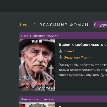
Чтецы
ВЛАДИМИР ФОМИН
9 ауди
Ужасы, мистика, хоррор
Байки кладбищенского 
Элен Ош
Владимир Фомин
Рискнули бы работать сторож
только ответственность за сох
масса курьезных случаев. Душ
Фантастика, фэнтези