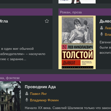
Роман, проза
Мгла
Дьяв
Лев
Вла
Евгени
были в
 в один миг обычной
воспит
наблюдателям» – наскучило
гию с заранее...
ка, фэнтези
Проводник Ада
Павел Янг
Владимир Фомин
Начало ХХ века. Савелий Шалимов только что зако