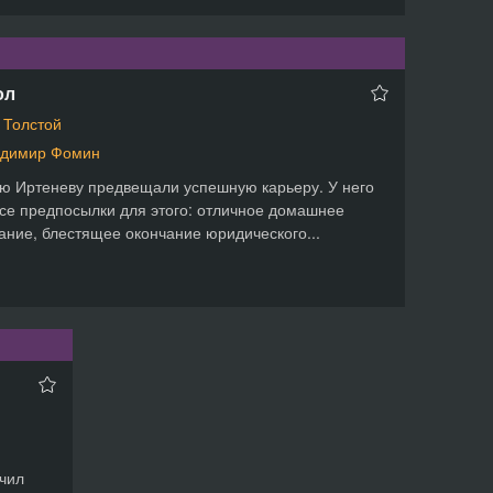
ол
 Толстой
димир Фомин
ю Иртеневу предвещали успешную карьеру. У него
се предпосылки для этого: отличное домашнее
ание, блестящее окончание юридического...
нчил