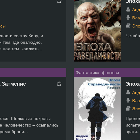
Эпоха
Анд
Вла
осы
Эпо
спасти сестру Киру, и
Четвёр
 там, где безлюдно,
над тем, как жить...
Фантастика, фэнтези
. Затмение
Эпоха
Анд
Вла
Эпо
нился. Шелковые покровы
Продол
е человечество – осыпались
испыта
ремя брони...
враги.