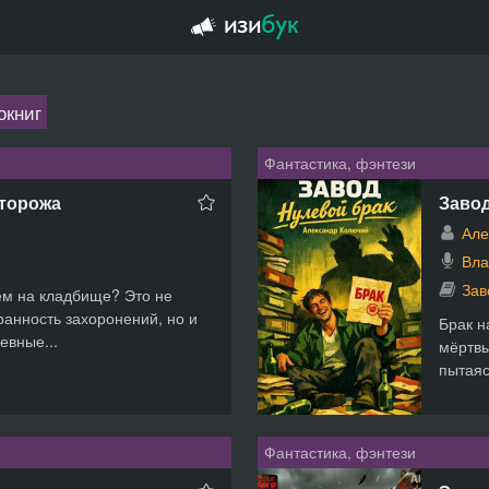
окниг
Фантастика, фэнтези
сторожа
Завод
Але
Вла
Зав
ем на кладбище? Это не
ранность захоронений, но и
Брак н
евные...
мёртвы
пытаяс
Фантастика, фэнтези