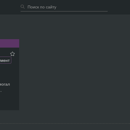
гмент
могал
.