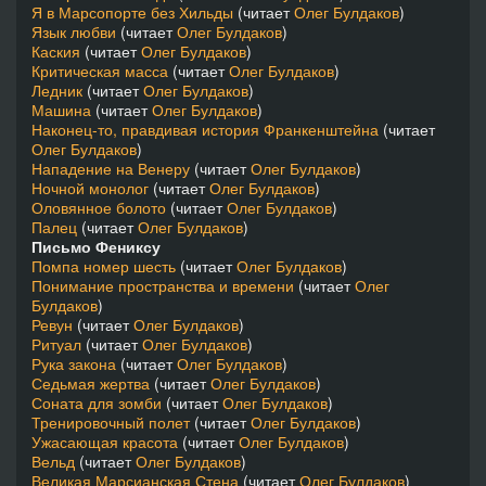
Я в Марсопорте без Хильды
(читает
Олег Булдаков
)
Язык любви
(читает
Олег Булдаков
)
Каския
(читает
Олег Булдаков
)
Критическая масса
(читает
Олег Булдаков
)
Ледник
(читает
Олег Булдаков
)
Машина
(читает
Олег Булдаков
)
Наконец-то, правдивая история Франкенштейна
(читает
Олег Булдаков
)
Нападение на Венеру
(читает
Олег Булдаков
)
Ночной монолог
(читает
Олег Булдаков
)
Оловянное болото
(читает
Олег Булдаков
)
Палец
(читает
Олег Булдаков
)
Письмо Фениксу
Помпа номер шесть
(читает
Олег Булдаков
)
Понимание пространства и времени
(читает
Олег
Булдаков
)
Ревун
(читает
Олег Булдаков
)
Ритуал
(читает
Олег Булдаков
)
Рука закона
(читает
Олег Булдаков
)
Седьмая жертва
(читает
Олег Булдаков
)
Соната для зомби
(читает
Олег Булдаков
)
Тренировочный полет
(читает
Олег Булдаков
)
Ужасающая красота
(читает
Олег Булдаков
)
Вельд
(читает
Олег Булдаков
)
Великая Марсианская Стена
(читает
Олег Булдаков
)