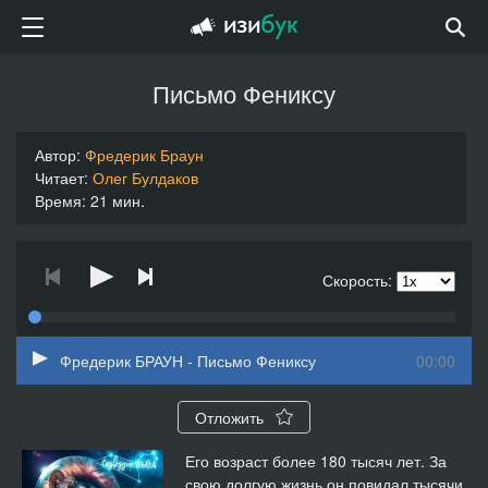
Письмо Фениксу
Автор:
Фредерик Браун
Читает:
Олег Булдаков
Время: 21 мин.
Скорость:
Фредерик БРАУН - Письмо Фениксу
00:00
Отложить
Его возраст более 180 тысяч лет. За
свою долгую жизнь он повидал тысячи