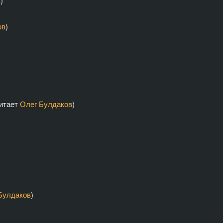
в
)
ов
)
итает
Олег Булдаков
)
Булдаков
)