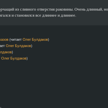
орчащий из сливного отверстия раковины. Очень длинный, н
гался и становился все длиннее и длиннее.
казов
(читает
Олег Булдаков
)
ает
Олег Булдаков
)
улдаков
)
т
Олег Булдаков
)