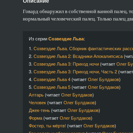
Описание
Говард обнаружил в собственной ванной палец, т
нормальный человеческий палец. Только палец дви
Из серии
Созвездие Льва
:
1.
Созвездие Льва. Сборник фантастических расс
2.
Созвездие Льва 2: Всадники Апокалипсиса
(чит
3.
Созвездие Льва 3: Приход ночи
(читает
Олег Б
3.
Созвездие Льва 3: Приход ночи, Часть 2
(читае
4.
Созвездие Льва 4
(читает
Олег Булдаков
)
5.
Созвездие Льва 5
(читает
Олег Булдаков
)
Алтарь
(читает
Олег Булдаков
)
Человек
(читает
Олег Булдаков
)
Джек-тень
(читает
Олег Булдаков
)
Форма
(читает
Олег Булдаков
)
Фостер, ты мёртв!
(читает
Олег Булдаков
)