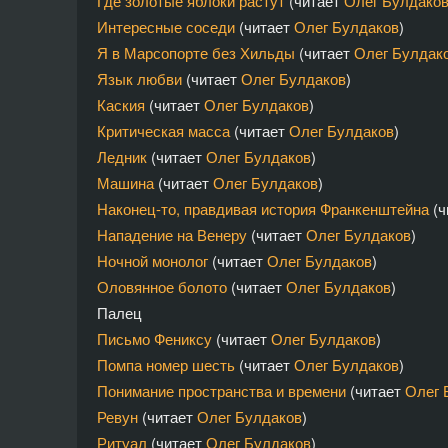
Где золотые яблоки растут
(читает
Олег Булдако
Интересные соседи
(читает
Олег Булдаков
)
Я в Марсопорте без Хильды
(читает
Олег Булдак
Язык любви
(читает
Олег Булдаков
)
Каския
(читает
Олег Булдаков
)
Критическая масса
(читает
Олег Булдаков
)
Ледник
(читает
Олег Булдаков
)
Машина
(читает
Олег Булдаков
)
Наконец-то, правдивая история Франкенштейна
(ч
Нападение на Венеру
(читает
Олег Булдаков
)
Ночной монолог
(читает
Олег Булдаков
)
Оловянное болото
(читает
Олег Булдаков
)
Палец
Письмо Фениксу
(читает
Олег Булдаков
)
Помпа номер шесть
(читает
Олег Булдаков
)
Понимание пространства и времени
(читает
Олег 
Ревун
(читает
Олег Булдаков
)
Ритуал
(читает
Олег Булдаков
)