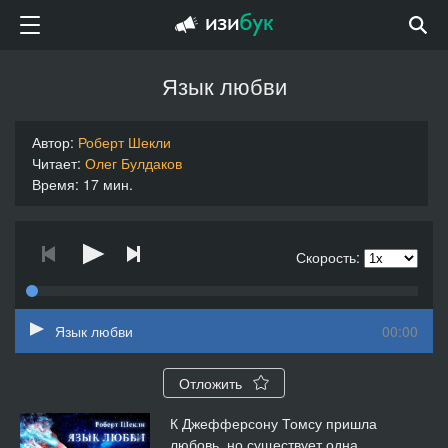
Язык любви
Автор:
Роберт Шекли
Читает:
Олег Булдаков
Время: 17 мин.
Скорость:
Язык любви
00:00
Отложить
К Джефферсону Томсу пришла
любовь, но существует одна