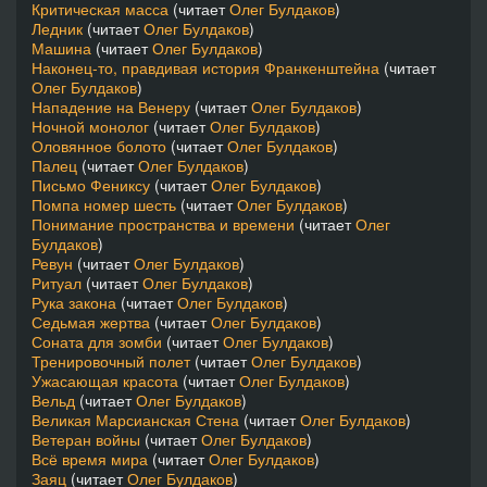
Критическая масса
(читает
Олег Булдаков
)
Ледник
(читает
Олег Булдаков
)
Машина
(читает
Олег Булдаков
)
Наконец-то, правдивая история Франкенштейна
(читает
Олег Булдаков
)
Нападение на Венеру
(читает
Олег Булдаков
)
Ночной монолог
(читает
Олег Булдаков
)
Оловянное болото
(читает
Олег Булдаков
)
Палец
(читает
Олег Булдаков
)
Письмо Фениксу
(читает
Олег Булдаков
)
Помпа номер шесть
(читает
Олег Булдаков
)
Понимание пространства и времени
(читает
Олег
Булдаков
)
Ревун
(читает
Олег Булдаков
)
Ритуал
(читает
Олег Булдаков
)
Рука закона
(читает
Олег Булдаков
)
Седьмая жертва
(читает
Олег Булдаков
)
Соната для зомби
(читает
Олег Булдаков
)
Тренировочный полет
(читает
Олег Булдаков
)
Ужасающая красота
(читает
Олег Булдаков
)
Вельд
(читает
Олег Булдаков
)
Великая Марсианская Стена
(читает
Олег Булдаков
)
Ветеран войны
(читает
Олег Булдаков
)
Всё время мира
(читает
Олег Булдаков
)
Заяц
(читает
Олег Булдаков
)