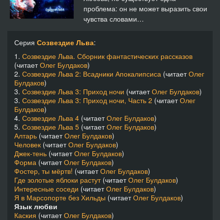
проблема: он не может выразить свои
чувства словами…
Серия
Созвездие Льва
:
1.
Созвездие Льва. Сборник фантастических рассказов
(читает
Олег Булдаков
)
2.
Созвездие Льва 2: Всадники Апокалипсиса
(читает
Олег
Булдаков
)
3.
Созвездие Льва 3: Приход ночи
(читает
Олег Булдаков
)
3.
Созвездие Льва 3: Приход ночи, Часть 2
(читает
Олег
Булдаков
)
4.
Созвездие Льва 4
(читает
Олег Булдаков
)
5.
Созвездие Льва 5
(читает
Олег Булдаков
)
Алтарь
(читает
Олег Булдаков
)
Человек
(читает
Олег Булдаков
)
Джек-тень
(читает
Олег Булдаков
)
Форма
(читает
Олег Булдаков
)
Фостер, ты мёртв!
(читает
Олег Булдаков
)
Где золотые яблоки растут
(читает
Олег Булдаков
)
Интересные соседи
(читает
Олег Булдаков
)
Я в Марсопорте без Хильды
(читает
Олег Булдаков
)
Язык любви
Каския
(читает
Олег Булдаков
)