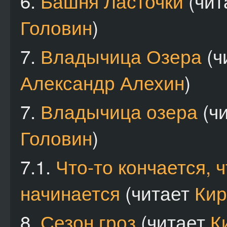
6.
Башня Ласточки
(чит
Головин
)
7.
Владычица Озера
(ч
Александр Алехин
)
7.
Владычица озера
(ч
Головин
)
7.1.
Что-то кончается, ч
начинается
(читает
Кир
8.
Сезон гроз
(читает
К