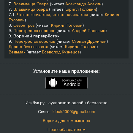
7.
Владычица Озера
(читает
Александр Алехин
)
7.
Владычица озера
(читает
Кирилл Головин
)
7.1.
Что-то кончается, что-то начинается
(читает
Кирилл
Головин
)
8.
Сезон гроз
(читает
Кирилл Головин
)
9.
Перекресток воронов
(читает
Андрей Паньшин
)
9.
Вороний перекрёсток
9.
Перекрёсток воронов
(читает
Степан Дружинин
)
Дорога без возврата
(читает
Кирилл Головин
)
Ведьмак
(читает
Всеволод Кузнецов
)
Установите наше приложение:
Изибук.ру - аудиокниги онлайн бесплатно
Связь:
izibuk2000@gmail.com
Версия для компьютера
Правообладателям