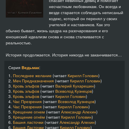
спасает невинных девиц и помогает
несчастным любовникам. Он всегда и
везде старается соблюдать неписаный
кодекс, который он перенял у своих
учителей и наставников. Как это
обычно бывает, жизнь щедра на разочарования и его
юношеский идеализм снова и снова сталкивается с
реальностью.
История продолжается. История никогда не заканчивается…
Серия
Ведьмак
:
1.
Последнее желание
(читает
Кирилл Головин
)
2.
Меч Предназначения
(читает
Кирилл Головин
)
3.
Кровь эльфов
(читает
Валерий Кухарешин
)
3.
Кровь эльфов
(читает
Всеволод Кузнецов
)
3.
Кровь эльфов
(читает
Кирилл Головин
)
4.
Час Презрения
(читает
Всеволод Кузнецов
)
4.
Час Презрения
(читает
Кирилл Головин
)
5.
Крещение огнем
(читает
Александр Алехин
)
5.
Крещение огнём
(читает
Кирилл Головин
)
6.
Башня ласточки
(читает
Александр Алехин
)
6.
Башня Ласточки
(читает
Кирилл Головин
)