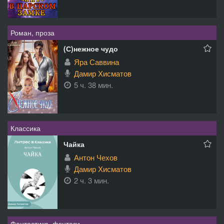
Роман, проза
(С)нежное чудо
Яра Саввина
Дамир Хисматов
5 ч. 38 мин.
Классика
Чайка
Антон Чехов
Дамир Хисматов
2 ч. 3 мин.
Фантастика, фэнтези