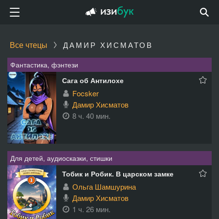
Все чтецы
ДАМИР ХИСМАТОВ
Фантастика, фэнтези
Сага об Антилохе
Focsker
Дамир Хисматов
8 ч. 40 мин.
Для детей, аудиосказки, стишки
Тобик и Робик. В царском замке
Ольга Шамшурина
Дамир Хисматов
1 ч. 26 мин.