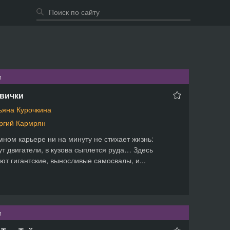
и
вички
ьяна Курочкина
ргий Кармрян
мном карьере ни на минуту не стихает жизнь:
ут двигатели, в кузова сыплется руда… Здесь
ют гигантские, выносливые самосвалы, и...
и