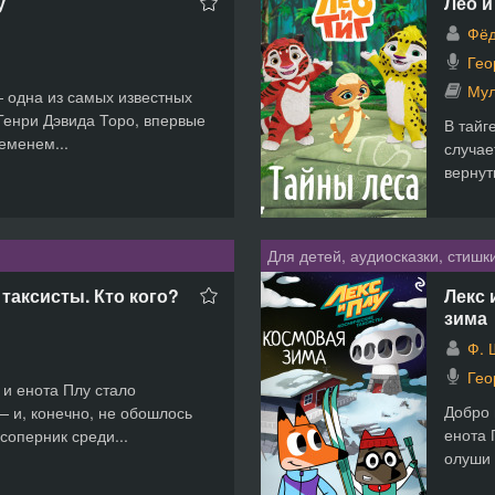
у
Лео и
Фёд
Гео
Мул
— одна из самых известных
Генри Дэвида Торо, впервые
В тайг
еменем...
случае
вернут
Для детей, аудиосказки, стишк
 таксисты. Кто кого?
Лекс 
зима
Ф. 
Гео
 и енота Плу стало
Добро 
 и, конечно, не обошлось
енота 
соперник среди...
олуши 