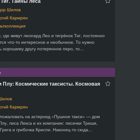
 Тиг. Тайны леса
ор Шилов
ргий Кармрян
ьтколлекция
е, где живут леопард Лео и тигрёнок Тиг, постоянно
тся что-то интересное и необычное. То нужно
ь хорошему другу потерянное перо, то...
и
и Плу: Космические таксисты. Космовая
Шилов
ргий Кармрян
пожаловать на астероид «Пушное такси» — дом
Плу, лиса Лекса и их компании: лисички Триши,
Грега и грибочка Криспи. Наконец-то сюда...