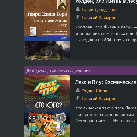
Уолден, или Жизнь в лес
Генри Дэвид Торо
Георгий Кармрян
«Уолден, или Жизнь в лесу» 
книг американского писателя 
вышедшая в 1854 году и со вр
Для детей, аудиосказки, стишки
Лекс и Плу: Космические
Фёдор Шилов
Георгий Кармрян
Космическое такси лиса Лекса
невероятно востребованным —
без завистников… Их главный 