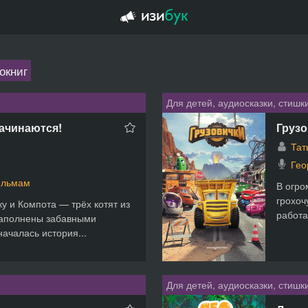
окниг
Для детей, аудиосказки, стишк
начинаются!
Грузо
Тат
Гео
фильмам
В огро
грохоч
у и Компота — трёх котят из
работа
наполнены забавными
началась история...
Для детей, аудиосказки, стишк