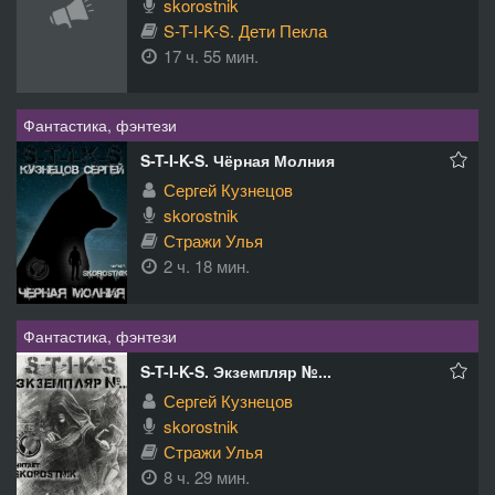
skorostnik
S-T-I-K-S. Дети Пекла
17 ч. 55 мин.
Фантастика, фэнтези
S-T-I-K-S. Чёрная Молния
Сергей Кузнецов
skorostnik
Стражи Улья
2 ч. 18 мин.
Фантастика, фэнтези
S-T-I-K-S. Экземпляр №...
Сергей Кузнецов
skorostnik
Стражи Улья
8 ч. 29 мин.