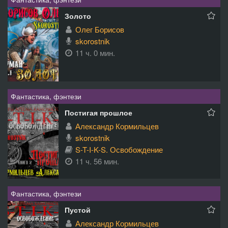
Золото
Олег Борисов
skorostnik
11 ч. 0 мин.
Фантастика, фэнтези
Постигая прошлое
Александр Кормильцев
skorostnik
S-T-I-K-S. Освобождение
11 ч. 56 мин.
Фантастика, фэнтези
Пустой
Александр Кормильцев