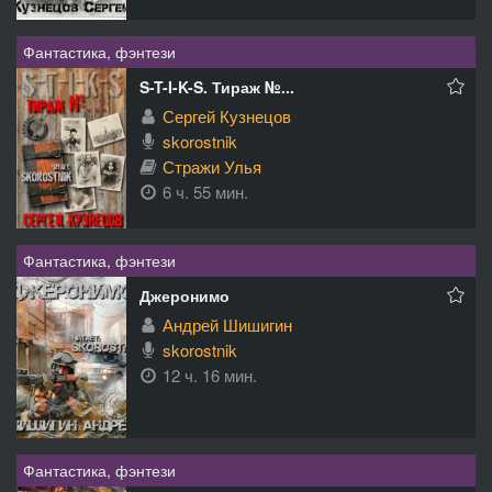
Фантастика, фэнтези
S-T-I-K-S. Тираж №...
Сергей Кузнецов
skorostnik
Стражи Улья
6 ч. 55 мин.
Фантастика, фэнтези
Джеронимо
Андрей Шишигин
skorostnik
12 ч. 16 мин.
Фантастика, фэнтези