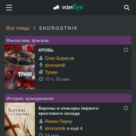
Все чтецы
SKOROSTNIK
Фантастика, фэнтези
КРОВЬ
Олег Борисов
skorostnik
Туман
10 ч. 50 мин.
История, культурология
Бароны и сеньоры первого
крестового похода
Режин Перну
skorostnik
и ещё 4
54 мин.