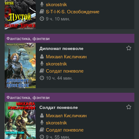
skorostnik
S-T-I-K-S. Освобождение
9 ч. 10 мин.
Фантастика, фэнтези
Дипломат поневоле
Михаил Кисличкин
skorostnik
Солдат поневоле
10 ч. 44 мин.
Фантастика, фэнтези
Солдат поневоле
Михаил Кисличкин
skorostnik
Солдат поневоле
9 ч. 55 мин.