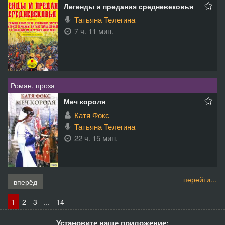
Легенды и предания средневековья
Татьяна Телегина
7 ч. 11 мин.
Роман, проза
Меч короля
Катя Фокс
Татьяна Телегина
22 ч. 15 мин.
перейти...
вперёд
1
2
3
...
14
Установите наше приложение: