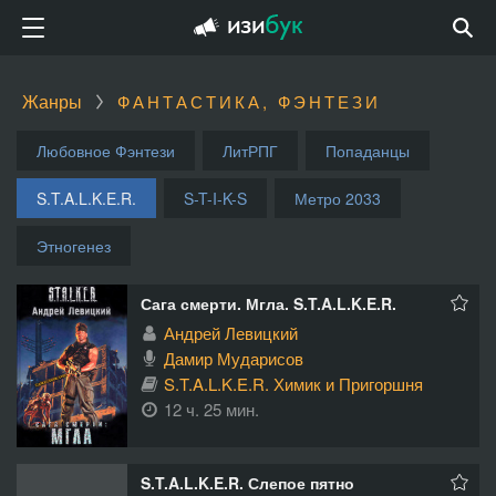
Жанры
ФАНТАСТИКА, ФЭНТЕЗИ
Любовное Фэнтези
ЛитРПГ
Попаданцы
S.T.A.L.K.E.R.
S-T-I-K-S
Метро 2033
Этногенез
Сага смерти. Мгла. S.T.A.L.K.E.R.
Андрей Левицкий
Дамир Мударисов
S.T.A.L.K.E.R. Химик и Пригоршня
12 ч. 25 мин.
S.T.A.L.K.E.R. Слепое пятно