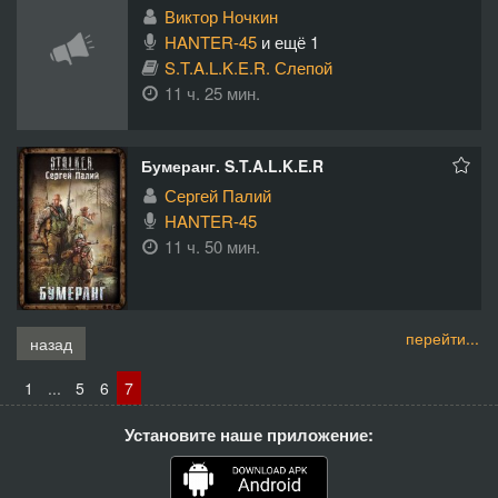
Виктор Ночкин
HANTER-45
и ещё 1
S.T.A.L.K.E.R. Слепой
11 ч. 25 мин.
Бумеранг. S.T.A.L.K.E.R
Сергей Палий
HANTER-45
11 ч. 50 мин.
перейти...
назад
1
...
5
6
7
Установите наше приложение: