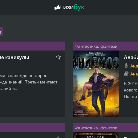
г
Фантастика, фэнтези
ые каникулы
Анаб
Анд
Ана
ами в надежде поскорее
ажда знаний. Третьи мечтают
В 2016
аний и...
нового
Но что
Фантастика, фэнтези