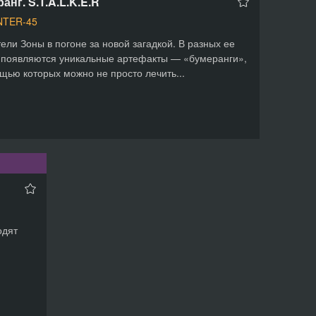
анг. S.T.A.L.K.E.R
NTER-45
ели Зоны в погоне за новой загадкой. В разных ее
 появляются уникальные артефакты — «бумеранги»,
щью которых можно не просто лечить...
одят