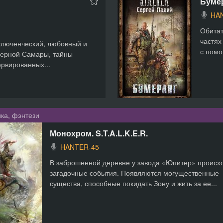
Бумер
HA
Обитат
частях
ключенческий, любовный и
с помо
дерной Самары, тайны
ервированных...
ка, фэнтези
Монохром. S.T.A.L.K.E.R.
HANTER-45
В заброшенной деревне у завода «Юпитер» происх
загадочные события. Появляются могущественные
существа, способные покидать Зону и жить за ее...