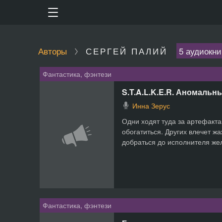
Авторы
СЕРГЕЙ ПАЛИЙ
5 аудиокни
Фантастика, фэнтези
S.T.A.L.K.E.R. Аномальн
Инна Зерус
Одни ходят туда за артефакт
обогатиться. Других влечет ж
добраться до исполнителя жел
Фантастика, фэнтези