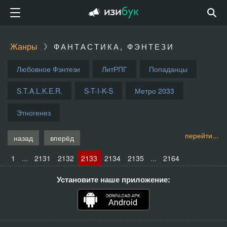
Жанры
ФАНТАСТИКА, ФЭНТЕЗИ
Любовное Фэнтези
ЛитРПГ
Попаданцы
S.T.A.L.K.E.R.
S-T-I-K-S
Метро 2033
Этногенез
перейти...
назад
вперёд
1
...
2131
2132
2133
2134
2135
...
2164
Установите наше приложение: