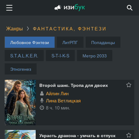
Жанры
ФАНТАСТИКА, ФЭНТЕЗИ
Любовное Фэнтези
ЛитРПГ
Попаданцы
S.T.A.L.K.E.R.
S-T-I-K-S
Метро 2033
Этногенез
Второй шанс. Тропа для двоих
Айлин Лин
Лина Ветлицкая
8 ч. 10 мин.
Украсть дракона - умчать в отпуск