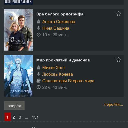
Эра белого орлогрифа
Анюта Соколова
Нина Сашина
10 ч. 29 мин.
Мир проклятий и демонов
Микки Хост
Любовь Конева
Сальваторы Второго мира
22 ч. 43 мин.
перейти...
вперёд
1
2
3
...
131