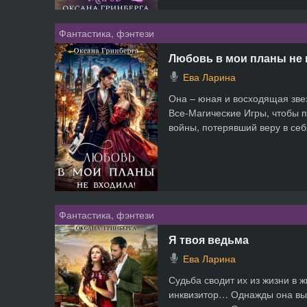
Фантастика, фэнтези
Любовь в мои планы не 
Ева Ларина
Она – юная и восходящая зве
Все-Магические Игры, чтобы п
войны, потерявший веру в себя
Фантастика, фэнтези
Я твоя ведьма
Ева Ларина
Судьба сводит их из жизни в ж
инквизитор… Однажды она выр