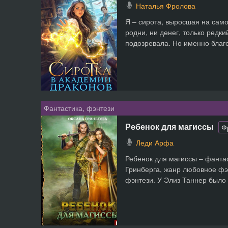
Наталья Фролова
Я – сирота, выросшая на само
родни, ни денег, только редки
подозревала. Но именно благо
Фантастика, фэнтези
Ребенок для магиссы
Ф
Леди Арфа
Ребенок для магиссы – фанта
Гринберга, жанр любовное фэ
фэнтези. У Элиз Таннер было 