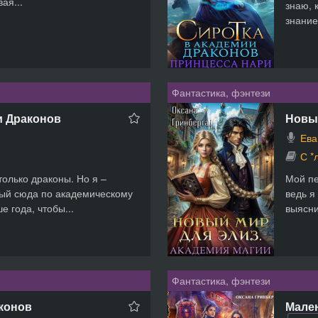
ая...
знаю, 
знание
Фантастика, фэнтези
и Драконов
Новый
Ева
С *
олько драконы. Но я –
Мой пе
ый сюда по академическому
ведь я
 года, чтобы...
выясни
Фантастика, фэнтези
конов
Мале