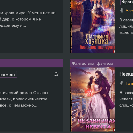
Фраг
Але
м краю мира. У меня нет ни
й дар, о котором я не
В свое
даря ему я...
лишила
малень
Фантастика, фэнтези
Незав
рагмент
Тат
стический роман Оксаны
Я вовс
нтези, приключенческое
невест
все, о чем можно...
слишко