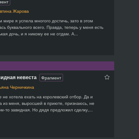
мент
втина Жарова
м мире я успела многого достичь, зато в этом
сь буквального всего. Правда, теперь у меня есть
кая дочь, и я никому ее не отдам. А...
идная невеста
Фрагмент
ьяна Черничкина
е не хотела ехать на королевский отбор. Да и
а из меня, выросшей в приюте, признаюсь, не
м-то завидная. Но дядя предложил сделку,...