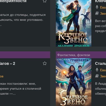
 неприятности
Ключ
Ева
Зве
аться до столицы, подняться
яснить, что мне уготовано.
Вот-во
..
раз со
предел
Фантастика, фэнтези
агов – 2
Стал
Ева
ов
Зве
екан постановили: мне,
В Акад
время учиться в столичной
обычны
ешили —...
обмену