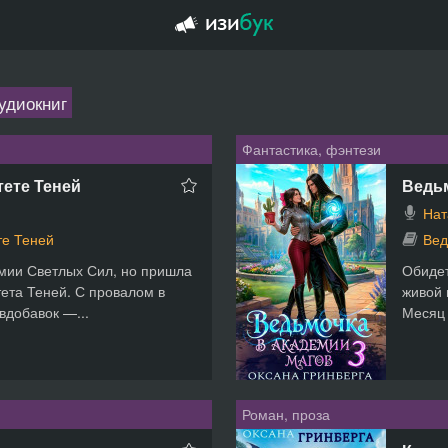
удиокниг
Фантастика, фэнтези
тете Теней
Ведьм
Нат
те Теней
Вед
емии Светлых Сил, но пришла
Обидет
тета Теней. С провалом в
живой 
вдобавок —...
Месяц 
Роман, проза