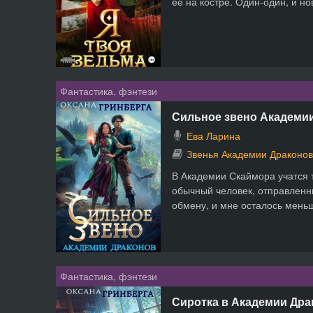
ее на костре. Один-один, и нов
Фантастика, фэнтези
Сильное звено Академи
Ева Ларина
Звенья Академии Драконов
В Академии Скаймора учатся т
обычный человек, отправленн
обмену, и мне осталось меньше
Фантастика, фэнтези
Сиротка в Академии Дра