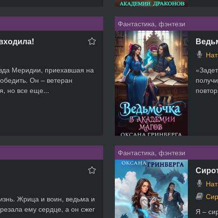
Фантастика, фэнтези
входила!
Ведь
Нат
зда Меридии, приехавшая на
«Задет
обедить. Он – ветеран
получи
, но все еще...
повтор
Фантастика, фэнтези
Сирот
Нат
Сир
изнь. Жрица и воин, ведьма и
езала ему сердце, а он сжег
Я – си