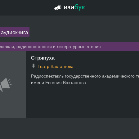
 аудиокнига
ктакли, радиопостановки и литературные чтения
Стряпуха
Театр Вахтангова
Радиоспектакль государственного академического т
имени Евгения Вахтангова