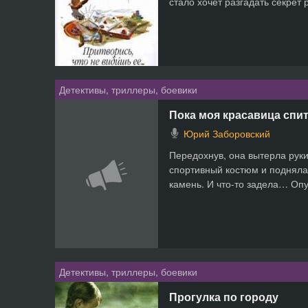
стало хочет разгадать секрет 
Детективы, триллеры, боевики
Пока моя красавица спи
Юрий Заборовский
Передохнув, она вытерла руки
спортивный костюм и подняла
камень. И что-то задела… Опу
Детективы, триллеры, боевики
Прогулка по городу