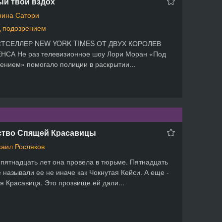
ый твой вздох
ина Сатори
 подозрением
СТСЕЛЛЕР NEW YORK TIMES ОТ ДВУХ КОРОЛЕВ
НСА Не раз телевизионное шоу Лори Моран «Под
ением» помогало полиции в раскрытии...
ство Спящей Красавицы
аил Росляков
пятнадцать лет она провела в тюрьме. Пятнадцать
е называли ее не иначе как Чокнутая Кейси. А еще -
 Красавица. Это прозвище ей дали...