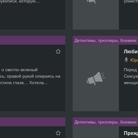
рукописи, которую...
убийст
Детективы, триллеры, боевики
т
Любит
Юри
 о светло-зеленый
Перед 
сь, правой рукой опираясь на
Сексуа
стила глаза… Хотела...
женщин
Детективы, триллеры, боевики
Прежд