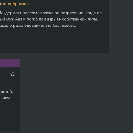
нтина Броцкая
акдермотт пережила ужасное потрясение, когда ее
й муж Адам погиб при взрыве собственной яхты.
казало расследование, это был вовсе...
 детей,
ь исчез,