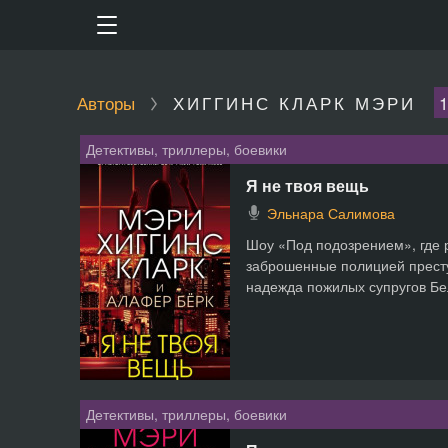
Авторы
ХИГГИНС КЛАРК МЭРИ
1
Детективы, триллеры, боевики
Я не твоя вещь
Эльнара Салимова
Шоу «Под подозрением», где 
заброшенные полицией прест
надежда пожилых супругов Бел
Детективы, триллеры, боевики