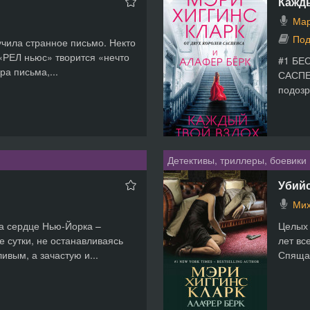
Кажд
Мар
Под
чила странное письмо. Некто
«РЕЛ ньюс» творится «нечто
#1 БЕ
ра письма,...
САСПЕ
подозр
Детективы, триллеры, боевики
Убий
Мих
а сердце Нью-Йорка –
Целых 
е сутки, не останавливаясь
лет вс
ивым, а зачастую и...
Спящая