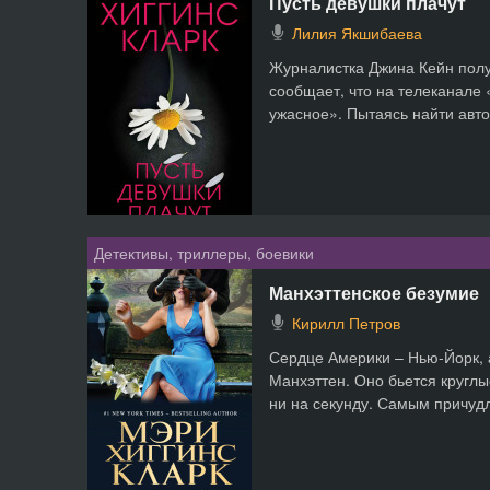
Пусть девушки плачут
Лилия Якшибаева
Журналистка Джина Кейн полу
сообщает, что на телеканале 
ужасное». Пытаясь найти авто
Детективы, триллеры, боевики
Манхэттенское безумие
Кирилл Петров
Сердце Америки – Нью-Йорк, 
Манхэттен. Оно бьется круглы
ни на секунду. Самым причудл