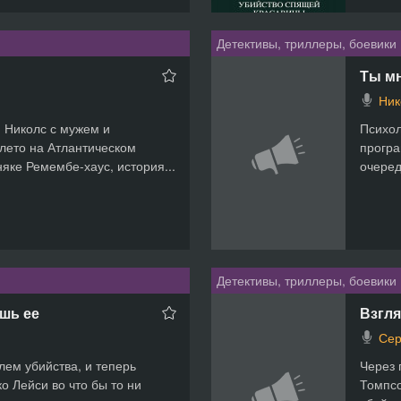
Детективы, триллеры, боевики
Ты м
Ник
 Николс с мужем и
Психол
лето на Атлантическом
програ
яке Ремембе-хаус, история...
очеред
Детективы, триллеры, боевики
ишь ее
Взгля
Сер
лем убийства, и теперь
Через 
о Лейси во что бы то ни
Томпсо