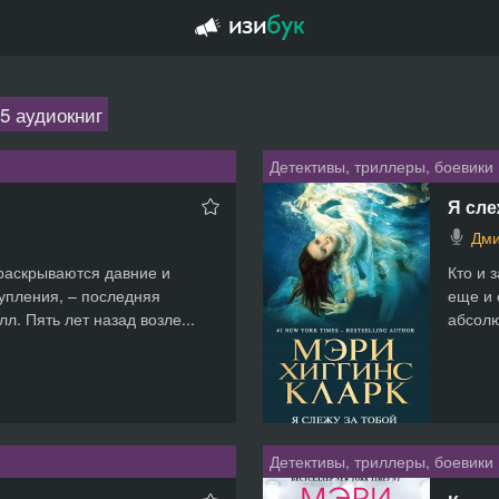
5 аудиокниг
Детективы, триллеры, боевики
Я сле
Дми
раскрываются давние и
Кто и 
упления, – последняя
еще и 
л. Пять лет назад возле...
абсолю
Детективы, триллеры, боевики