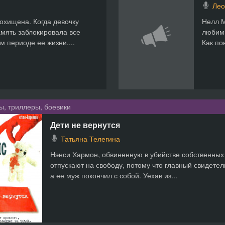
Лео
охищена. Когда девочку
Нелл М
амять заблокировала все
любимы
 периоде ее жизни....
Как по
ы, триллеры, боевики
Дети не вернутся
Татьяна Телегина
Нэнси Хармон, обвиненную в убийстве собственных
отпускают на свободу, потому что главный свидетел
а ее муж покончил с собой. Уехав из...