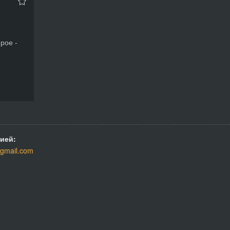
ерое -
ией:
gmail.com