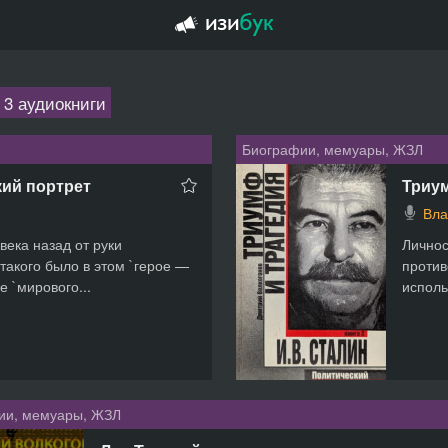
3 аудиокниги
Биографии, мемуары, ЖЗЛ
кий портрет
Триум
Вла
века назад от руки
Личнос
 такого было в этом `герое —
против
е `мирового...
исполь
ии, мемуары, ЖЗЛ