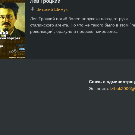
Лев Троцкий
Виталий Шимук
Лев Троцкий погиб более полувека назад от руки
сталинского агента. Но что же такого было в этом `г
революции`, оракуле и пророке `мирового...
Связь с администрац
Эл. почта:
izibuk2000@