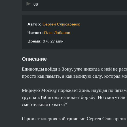
06
07
Автор:
Сергей Слюсаренко
08
Читает:
Олег Лобанов
09
Время:
8 ч. 27 мин.
10
Описание
11
Единожды войдя в Зону, уже никогда с ней не рас
12
просто как память, а как великую силу, которая м
13
Мирную Москву поражает Зона, идущая по пятам з
14
группа «Табигон» начинает борьбу. Но смогут ли 
смертельная схватка?
15
16
Герои сталкеровской трилогии Сергея Слюсаренко 