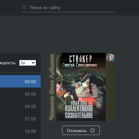
корость:
00:00
09:55
09:23
07:50
Отложить
16:58