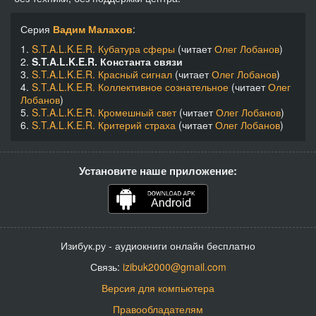
Серия
Вадим Малахов
:
1.
S.T.A.L.K.E.R. Кубатура сферы
(читает
Олег Лобанов
)
2.
S.T.A.L.K.E.R. Константа связи
3.
S.T.A.L.K.E.R. Красный сигнал
(читает
Олег Лобанов
)
4.
S.T.A.L.K.E.R. Коллективное сознательное
(читает
Олег
Лобанов
)
5.
S.T.A.L.K.E.R. Кромешный свет
(читает
Олег Лобанов
)
6.
S.T.A.L.K.E.R. Критерий страха
(читает
Олег Лобанов
)
Установите наше приложение:
Изибук.ру - аудиокниги онлайн бесплатно
Связь:
izibuk2000@gmail.com
Версия для компьютера
Правообладателям