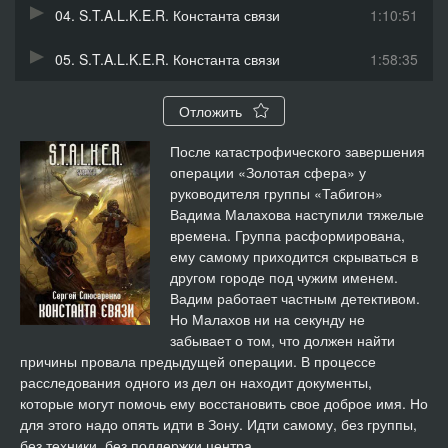
04. S.T.A.L.K.E.R. Константа связи
1:10:51
05. S.T.A.L.K.E.R. Константа связи
1:58:35
Отложить
После катастрофического завершения
операции «Золотая сфера» у
руководителя группы «Табигон»
Вадима Малахова наступили тяжелые
времена. Группа расформирована,
ему самому приходится скрываться в
другом городе под чужим именем.
Вадим работает частным детективом.
Но Малахов ни на секунду не
забывает о том, что должен найти
причины провала предыдущей операции. В процессе
расследования одного из дел он находит документы,
которые могут помочь ему восстановить свое доброе имя. Но
для этого надо опять идти в Зону. Идти самому, без группы,
без техники, без поддержки центра.