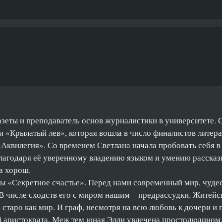
азеты и преподаватель основ журналистики в университете.
ги «Крылатый лев», которая вошла в число финалистов литер
«Аквилегия». Со временем Светлана начала пробовать себя 
Благодаря её уверенному владению языком и умению рассказ
а хорош.
ы «Секретное счастье». Перед нами современный мир, чуд
 числе сходств его с миром нашим – предрассудки. Житейск
, старо как мир. И граф, несмотря на всю любовь к дочери и
ой аристократа. Меж тем юная Элли увлечена простолюдином.