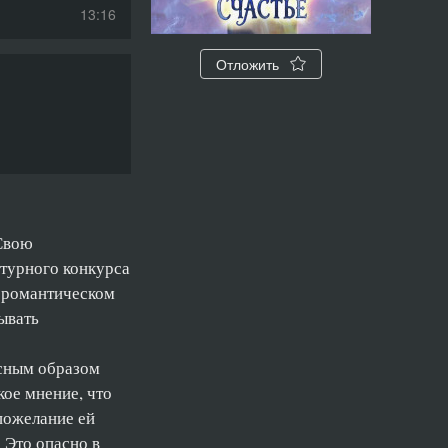
13:16
12:55
Отложить
14:20
08:04
13:23
14:33
 Свою
14:06
атурного конкурса
в романтическом
14:43
ывать
10:05
есным образом
09:04
ое мнение, что
15:41
 пожелание ей
 Это опасно в