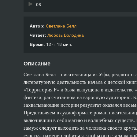
06
07
Автор:
Светлана Белл
08
Читает:
Любовь Володина
09
Время:
12 ч. 18 мин.
10
Описание
11
Светлана Белл – писательница из Уфы, редактор г
12
литературную деятельность начала с детской кни
«Территория F» и была выпущена в издательстве 
13
фэнтези, рассчитанном на взрослую аудиторию. 
14
захватывающие истории результат оказался весьм
Представляем в аудиоформате роман писательниц
15
включивший в себя магию и волшебных существ. В
16
замуж следует выходить за человека своего круга
счастья, намерен добиться, чтобы она стала жен