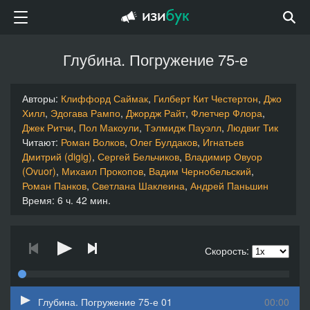
Глубина. Погружение 75-е
Авторы:
Клиффорд Саймак
,
Гилберт Кит Честертон
,
Джо
Хилл
,
Эдогава Рампо
,
Джордж Райт
,
Флетчер Флора
,
Джек Ритчи
,
Пол Макоули
,
Тэлмидж Пауэлл
,
Людвиг Тик
Читают:
Роман Волков
,
Олег Булдаков
,
Игнатьев
Дмитрий (digig)
,
Сергей Бельчиков
,
Владимир Овуор
(Ovuor)
,
Михаил Прокопов
,
Вадим Чернобельский
,
Роман Панков
,
Светлана Шаклеина
,
Андрей Паньшин
Время: 6 ч. 42 мин.
Скорость:
Глубина. Погружение 75-е 01
00:00