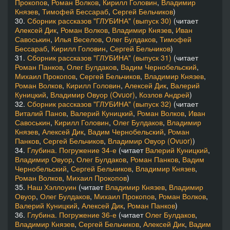
Прокопов
,
Роман Волков
,
Кирилл Головин
,
Владимир
Князев
,
Тимофей Бессараб
,
Сергей Бельчиков
)
30.
Сборник рассказов "ГЛУБИНА" (выпуск 30)
(читает
Алексей Дик
,
Роман Волков
,
Владимир Князев
,
Иван
Савоськин
,
Илья Веселов
,
Олег Булдаков
,
Тимофей
Бессараб
,
Кирилл Головин
,
Сергей Бельчиков
)
31.
Сборник рассказов "ГЛУБИНА" (выпуск 31)
(читает
Роман Панков
,
Олег Булдаков
,
Вадим Чернобельский
,
Михаил Прокопов
,
Сергей Бельчиков
,
Владимир Князев
,
Роман Волков
,
Кирилл Головин
,
Алексей Дик
,
Валерий
Куницкий
,
Владимир Овуор (Ovuor)
,
Козлов Андрей
)
32.
Сборник рассказов "ГЛУБИНА" (выпуск 32)
(читает
Виталий Панов
,
Валерий Куницкий
,
Роман Волков
,
Иван
Савоськин
,
Кирилл Головин
,
Олег Булдаков
,
Владимир
Князев
,
Алексей Дик
,
Вадим Чернобельский
,
Роман
Панков
,
Сергей Бельчиков
,
Владимир Овуор (Ovuor)
)
34.
Глубина. Погружение 34-е
(читает
Валерий Куницкий
,
Владимир Овуор
,
Олег Булдаков
,
Роман Панков
,
Вадим
Чернобельский
,
Сергей Бельчиков
,
Владимир Князев
,
Роман Волков
,
Михаил Прокопов
)
35.
Наш Хэллоуин
(читает
Владимир Князев
,
Владимир
Овуор
,
Олег Булдаков
,
Михаил Прокопов
,
Роман Волков
,
Валерий Куницкий
,
Алексей Дик
,
Роман Панков
)
36.
Глубина. Погружение 36-е
(читает
Олег Булдаков
,
Владимир Князев
,
Сергей Бельчиков
,
Алексей Дик
,
Вадим