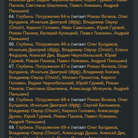
Панков
,
Светлана Шаклеина
,
Павел Ломакин
,
Андрей
Паньшин
)
64.
Глубина. Погружение 64-е
(читает
Роман Волков
,
Олег
Булдаков
,
Игнатьев Дмитрий (digig)
,
Владимир Овуор
(Ovuor)
,
Кирилл Головин
,
Иван Савоськин
,
Юрий Гуржий
,
Роман Панков
,
Валерий Куницкий
,
Павел Ломакин
,
Андрей
Паньшин
)
66.
Глубина. Погружение 66-е
(читает
Олег Булдаков
,
Игнатьев Дмитрий (digig)
,
Владимир Овуор (Ovuor)
,
Елена
Федорив
,
Алексей Дик
,
Вадим Чернобельский
,
Юрий
Гуржий
,
Роман Панков
,
Павел Ломакин
,
Андрей Паньшин
)
67.
Глубина. Погружение 67-е
(читает
Роман Волков
,
Олег
Булдаков
,
Игнатьев Дмитрий (digig)
,
Владимир Князев
,
Владимир Овуор (Ovuor)
,
Михаил Прокопов
,
Кирилл
Головин
,
Вадим Чернобельский
,
Юрий Гуржий
,
Роман
Панков
,
Светлана Шаклеина
,
Александр Мозгунов
,
Андрей
Паньшин
)
68.
Глубина. Погружение 68-е
(читает
Роман Волков
,
Олег
Булдаков
,
Игнатьев Дмитрий (digig)
,
Сергей Бельчиков
,
Владимир Овуор (Ovuor)
,
Кирилл Головин
,
Александр
Дунин
,
Юрий Гуржий
,
Роман Панков
,
Павел Ломакин
,
Андрей Паньшин
)
69.
Глубина. Погружение 69-е
(читает
Олег Булдаков
,
Владимир Овуор (Ovuor)
,
Александр Дунин
,
Алексей Дик
,