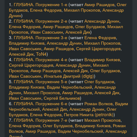
1.
ГЛУБИНА. Погружение 1-е
(читает
Амир Рашидов
,
Олег
Булдаков
,
Елена Федорив
,
Михаил Прокопов
,
Александр
Дунин
)
2.
ГЛУБИНА. Погружение 2-е
(читает
Александр Дунин
,
Елена Федорив
,
Амир Рашидов
,
Олег Булдаков
,
Михаил
Прокопов
,
Иван Савоськин
,
Алексей Дик
)
3.
ГЛУБИНА. Погружение 3-е
(читает
Елена Федорив
,
Владимир Князев
,
Александр Дунин
,
Михаил Прокопов
,
Иван Савоськин
,
Амир Рашидов
,
Сергей Царегородцев
,
Алексей Дик
,
ToN4
)
4.
ГЛУБИНА. Погружение 4-е
(читает
Владимир Князев
,
Сергей Царегородцев
,
Александр Дунин
,
Михаил
Прокопов
,
Амир Рашидов
,
Алексей Дик
,
Олег Булдаков
,
Иван Савоськин
,
Игнатьев Дмитрий (digig)
)
5.
ГЛУБИНА. Погружение 5-е
(читает
Олег Булдаков
,
Владимир Князев
,
Вадим Чернобельский
,
Александр
Дунин
,
Михаил Прокопов
,
Амир Рашидов
,
Алексей Дик
,
Иван Савоськин
,
Сергей Бельчиков
)
6.
ГЛУБИНА. Погружение 6-е
(читает
Роман Волков
,
Вадим
Чернобельский
,
Алексей Дик
,
Александр Дунин
,
Олег
Булдаков
,
Елена Федорив
,
Петров Никита (petronik)
)
7.
ГЛУБИНА. Погружение 7-е
(читает
Михаил Прокопов
,
Елена Федорив
,
Олег Булдаков
,
Владимир Князев
,
Роман
Волков
,
Амир Рашидов
,
Вадим Чернобельский
,
Александр
Дунин
)