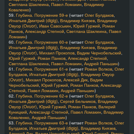
Светлана Шаклеина
,
Павел Ломакин
,
Владимир
Коваленко
)
59.
Глубина. Погружение 59-е
(читает
Олег Булдаков
,
Игнатьев Дмитрий (digig)
,
Владимир Князев
,
Владимир
Овуор (Ovuor)
,
Иван Савоськин
,
Юрий Гуржий
,
Роман
Панков
,
Александр Степной
,
Светлана Шаклеина
,
Павел
Ломакин
)
60.
Глубина. Погружение 60-е
(читает
Олег Булдаков
,
Игнатьев Дмитрий (digig)
,
Владимир Князев
,
Владимир
Овуор (Ovuor)
,
Михаил Прокопов
,
Вадим Чернобельский
,
Юрий Гуржий
,
Роман Панков
,
Александр Степной
,
Светлана Шаклеина
,
Павел Ломакин
,
Андрей Паньшин
)
61.
Глубина. Погружение 61-е
(читает
Роман Волков
,
Олег
Булдаков
,
Игнатьев Дмитрий (digig)
,
Владимир Овуор
(Ovuor)
,
Михаил Прокопов
,
Алексей Дик
,
Вадим
Чернобельский
,
Юрий Гуржий
,
Роман Панков
,
Александр
Степной
,
Павел Ломакин
,
Андрей Паньшин
)
62.
Глубина. Погружение 62-е
(читает
Олег Булдаков
,
Игнатьев Дмитрий (digig)
,
Сергей Бельчиков
,
Владимир
Овуор (Ovuor)
,
Юрий Гуржий
,
Роман Панков
,
Валерий
Куницкий
,
Александр Степной
,
Павел Ломакин
,
Владимир
Коваленко
,
Андрей Паньшин
)
63.
Глубина. Погружение 63-е
(читает
Роман Волков
,
Олег
Булдаков
,
Игнатьев Дмитрий (digig)
,
Владимир Князев
,
Алексей Дик
,
Вадим Чернобельский
,
Юрий Гуржий
,
Роман