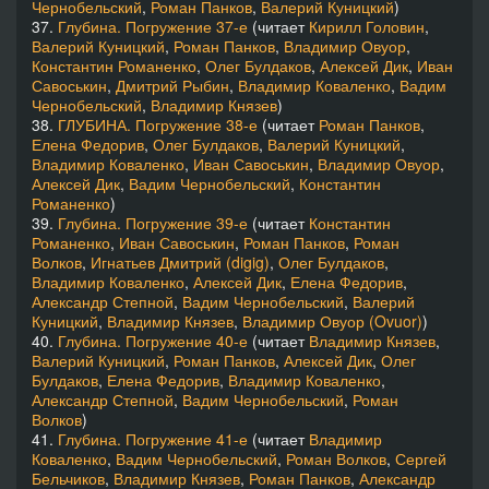
Чернобельский
,
Роман Панков
,
Валерий Куницкий
)
37.
Глубина. Погружение 37-е
(читает
Кирилл Головин
,
Валерий Куницкий
,
Роман Панков
,
Владимир Овуор
,
Константин Романенко
,
Олег Булдаков
,
Алексей Дик
,
Иван
Савоськин
,
Дмитрий Рыбин
,
Владимир Коваленко
,
Вадим
Чернобельский
,
Владимир Князев
)
38.
ГЛУБИНА. Погружение 38-е
(читает
Роман Панков
,
Елена Федорив
,
Олег Булдаков
,
Валерий Куницкий
,
Владимир Коваленко
,
Иван Савоськин
,
Владимир Овуор
,
Алексей Дик
,
Вадим Чернобельский
,
Константин
Романенко
)
39.
Глубина. Погружение 39-е
(читает
Константин
Романенко
,
Иван Савоськин
,
Роман Панков
,
Роман
Волков
,
Игнатьев Дмитрий (digig)
,
Олег Булдаков
,
Владимир Коваленко
,
Алексей Дик
,
Елена Федорив
,
Александр Степной
,
Вадим Чернобельский
,
Валерий
Куницкий
,
Владимир Князев
,
Владимир Овуор (Ovuor)
)
40.
Глубина. Погружение 40-е
(читает
Владимир Князев
,
Валерий Куницкий
,
Роман Панков
,
Алексей Дик
,
Олег
Булдаков
,
Елена Федорив
,
Владимир Коваленко
,
Александр Степной
,
Вадим Чернобельский
,
Роман
Волков
)
41.
Глубина. Погружение 41-е
(читает
Владимир
Коваленко
,
Вадим Чернобельский
,
Роман Волков
,
Сергей
Бельчиков
,
Владимир Князев
,
Роман Панков
,
Александр