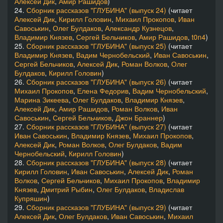
Алексей Дик
,
Амир Рашидов
)
24.
Сборник рассказов "ГЛУБИНА" (выпуск 24)
(читает
Алексей Дик
,
Кирилл Головин
,
Михаил Прокопов
,
Иван
Савоськин
,
Олег Булдаков
,
Александр Кузнецов
,
Владимир Князев
,
Сергей Бельчиков
,
Амир Рашидов
,
t0n4
)
25.
Сборник рассказов "ГЛУБИНА" (выпуск 25)
(читает
Владимир Князев
,
Вадим Чернобельский
,
Иван Савоськин
,
Сергей Бельчиков
,
Алексей Дик
,
Роман Волков
,
Олег
Булдаков
,
Кирилл Головин
)
26.
Сборник рассказов "ГЛУБИНА" (выпуск 26)
(читает
Михаил Прокопов
,
Елена Федорив
,
Вадим Чернобельский
,
Марина Зикеева
,
Олег Булдаков
,
Владимир Князев
,
Алексей Дик
,
Амир Рашидов
,
Роман Волков
,
Иван
Савоськин
,
Сергей Бельчиков
,
Джон Браннер
)
27.
Сборник рассказов "ГЛУБИНА" (выпуск 27)
(читает
Иван Савоськин
,
Владимир Князев
,
Михаил Прокопов
,
Алексей Дик
,
Роман Волков
,
Олег Булдаков
,
Вадим
Чернобельский
,
Кирилл Головин
)
28.
Сборник рассказов "ГЛУБИНА" (выпуск 28)
(читает
Кирилл Головин
,
Иван Савоськин
,
Алексей Дик
,
Роман
Волков
,
Сергей Бельчиков
,
Михаил Прокопов
,
Владимир
Князев
,
Дмитрий Рыбин
,
Олег Булдаков
,
Владислав
Купряшин
)
29.
Сборник рассказов "ГЛУБИНА" (выпуск 29)
(читает
Алексей Дик
,
Олег Булдаков
,
Иван Савоськин
,
Михаил