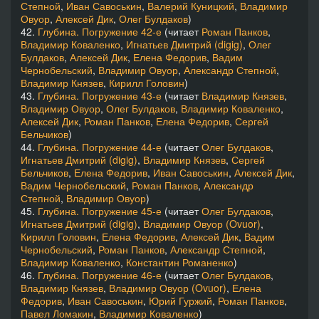
Степной
,
Иван Савоськин
,
Валерий Куницкий
,
Владимир
Овуор
,
Алексей Дик
,
Олег Булдаков
)
42.
Глубина. Погружение 42-е
(читает
Роман Панков
,
Владимир Коваленко
,
Игнатьев Дмитрий (digig)
,
Олег
Булдаков
,
Алексей Дик
,
Елена Федорив
,
Вадим
Чернобельский
,
Владимир Овуор
,
Александр Степной
,
Владимир Князев
,
Кирилл Головин
)
43.
Глубина. Погружение 43-е
(читает
Владимир Князев
,
Владимир Овуор
,
Олег Булдаков
,
Владимир Коваленко
,
Алексей Дик
,
Роман Панков
,
Елена Федорив
,
Сергей
Бельчиков
)
44.
Глубина. Погружение 44-е
(читает
Олег Булдаков
,
Игнатьев Дмитрий (digig)
,
Владимир Князев
,
Сергей
Бельчиков
,
Елена Федорив
,
Иван Савоськин
,
Алексей Дик
,
Вадим Чернобельский
,
Роман Панков
,
Александр
Степной
,
Владимир Овуор
)
45.
Глубина. Погружение 45-е
(читает
Олег Булдаков
,
Игнатьев Дмитрий (digig)
,
Владимир Овуор (Ovuor)
,
Кирилл Головин
,
Елена Федорив
,
Алексей Дик
,
Вадим
Чернобельский
,
Роман Панков
,
Александр Степной
,
Владимир Коваленко
,
Константин Романенко
)
46.
Глубина. Погружение 46-е
(читает
Олег Булдаков
,
Владимир Князев
,
Владимир Овуор (Ovuor)
,
Елена
Федорив
,
Иван Савоськин
,
Юрий Гуржий
,
Роман Панков
,
Павел Ломакин
,
Владимир Коваленко
)